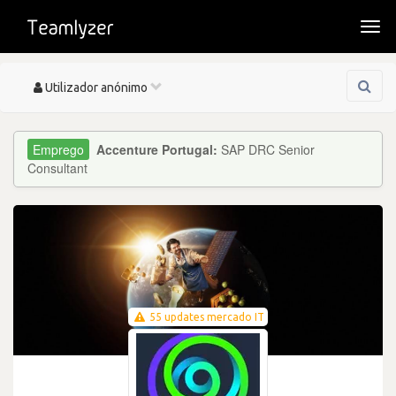
Togg
navi
Toggle
Utilizador anónimo
navigation
Accenture Portugal:
SAP DRC Senior
Consultant
55 updates mercado IT