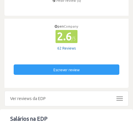
Pedir review (
0
)
pen
Company
2.6
/5
62 Reviews
Escrever review
Ver reviews da EDP
Toggle
navigat
Salários na EDP