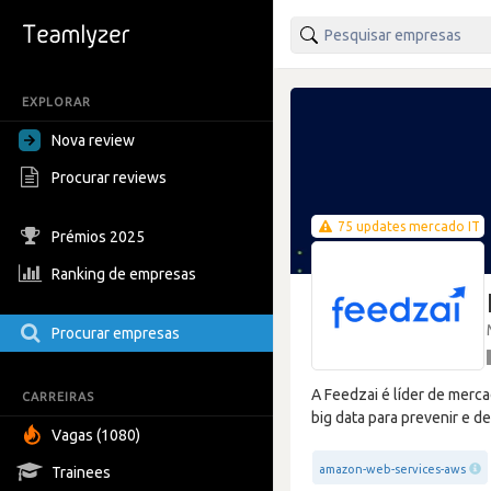
EXPLORAR
Nova review
Procurar reviews
75 updates mercado IT
Prémios 2025
Ranking de empresas
Procurar empresas
A Feedzai é líder de merca
CARREIRAS
big data para prevenir e d
Vagas (1080)
amazon-web-services-aws
Trainees