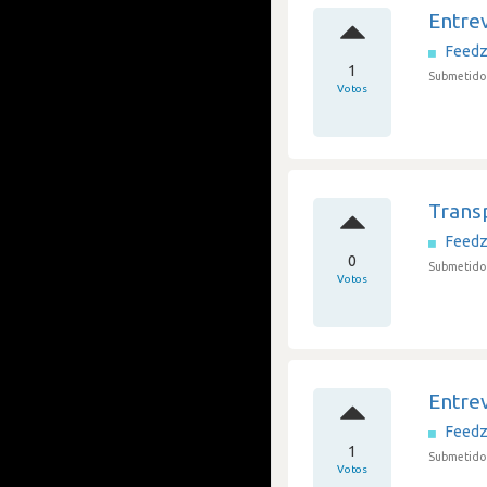
Entrev
Feedz
1
Submetido 
Votos
Trans
Feedz
0
Submetido 
Votos
Entre
Feedz
1
Submetido 
Votos