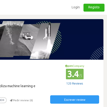
Login
Registo
pen
Company
3.4
/5
120 Reviews
iliza machine learning e
Escrever review
634
Pedir review (
6
)