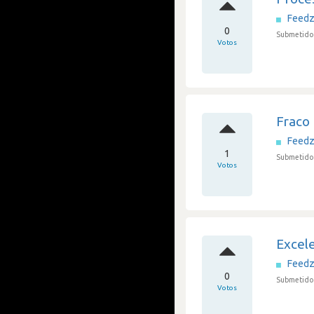
Feedz
0
Submetido 
Votos
Fraco
Feedz
1
Submetido 
Votos
Excel
Feedz
0
Submetido 
Votos