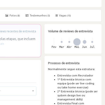
Fotos
Testemunhos
Vagas
(8)
(5)
(15)
Volume de reviews de entrevista
ews recentes de entrevista
plas etapas, que incluem
ais
Processo de entrevista
Normalmente segue esta estrutura:
Entrevista com Recrutador
1ª Entrevista técnica com
equipa (pode ser live coding
ou take home exercise)
r
2ª Entrevista técnica (pode ser
system design live ou
management skills)
Entrevista Final com