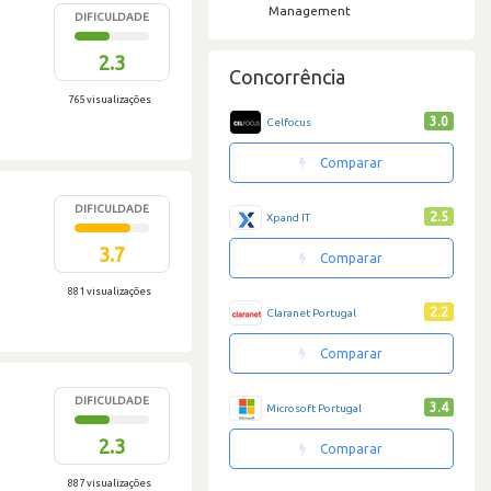
Management
DIFICULDADE
2.3
Concorrência
765 visualizações
3.0
Celfocus
Comparar
DIFICULDADE
2.5
Xpand IT
3.7
Comparar
881 visualizações
2.2
Claranet Portugal
Comparar
DIFICULDADE
3.4
Microsoft Portugal
2.3
Comparar
887 visualizações