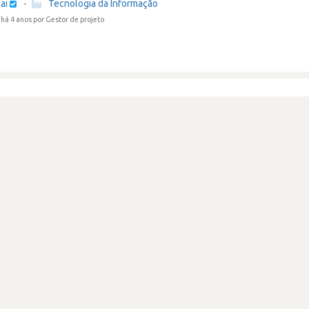
ai
·
Tecnologia da Informação
há 4 anos
por Gestor de projeto
sso longo de recrutamento mas positivo
Review secret
ai
·
Tecnologia da Informação
há 4 anos
por Outros analistas e programadores, de software e aplicações
ista para area de machine learning
ai
·
Tecnologia da Informação
há 4 anos
por Outros analistas e programadores, de software e aplicações