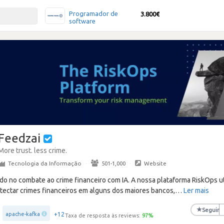
Programador de
3.800€
software
Feedzai
More trust. less crime.
Tecnologia da Informação
·
501-1,000
·
Website
do no combate ao crime financeiro com IA. A nossa plataforma RiskOps ut
etectar crimes financeiros em alguns dos maiores bancos,
…
Ler mais
★
Seguir
+12
apache-kafka
Taxa de resposta às reviews:
97
%