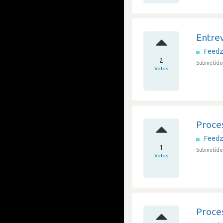
Entre
Feedz
2
Submetido 
Votos
Proce
Feedz
1
Submetido 
Votos
Proce