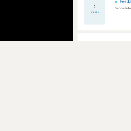
Feedz
2
Submetido 
Votos
Proce
Feedz
2
Submetido 
Votos
Entrev
Feedz
0
Submetido 
Votos