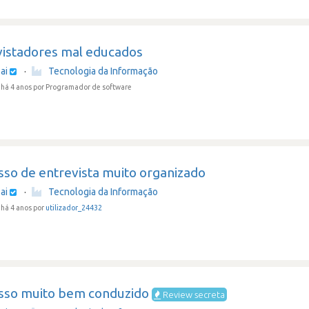
vistadores mal educados
ai
·
Tecnologia da Informação
há 4 anos
por Programador de software
sso de entrevista muito organizado
ai
·
Tecnologia da Informação
há 4 anos por
utilizador_24432
sso muito bem conduzido
Review secreta