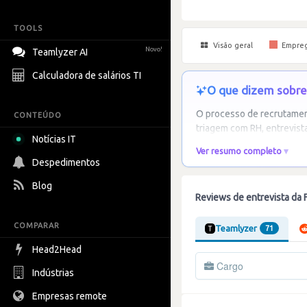
TOOLS
Visão geral
Empre
Novo!
Teamlyzer AI
Calculadora de salários TI
O que dizem sobre 
O processo de recrutament
CONTEÚDO
triagem com RH, entrevist
Notícias IT
Ver resumo completo
Despedimentos
Blog
Reviews de entrevista da 
COMPARAR
Teamlyzer
71
Head2Head
Cargo
Indústrias
Empresas remote