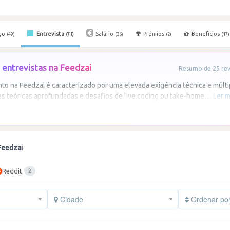
go
Entrevista
Salário
Prémios
Benefícios
(49)
(71)
(36)
(2)
(17)
entrevistas na Feedzai
Resumo de 25 revi
o na Feedzai é caracterizado por uma elevada exigência técnica e múlti
as teóricas aprofundadas e desafios de live coding ou take-home
…
Ler m
Feedzai
Reddit
2
Cidade
Ordenar po