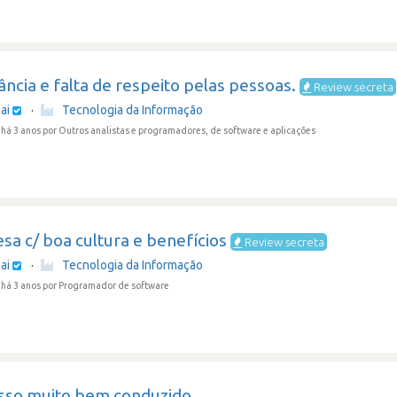
ncia e falta de respeito pelas pessoas.
Review secreta
ai
·
Tecnologia da Informação
há 3 anos
por Outros analistas e programadores, de software e aplicações
a c/ boa cultura e benefícios
Review secreta
ai
·
Tecnologia da Informação
há 3 anos
por Programador de software
sso muito bem conduzido