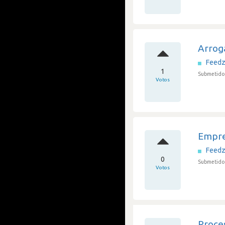
Arrogâ
Feedz
1
Submetido 
Votos
Empres
Feedz
0
Submetido 
Votos
Proce