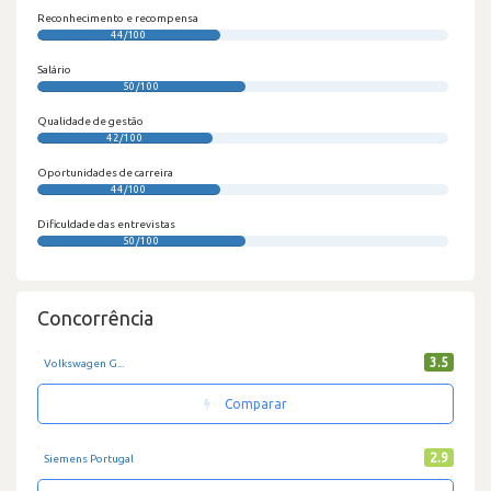
Reconhecimento e recompensa
44/100
Salário
50/100
Qualidade de gestão
42/100
Oportunidades de carreira
44/100
Dificuldade das entrevistas
50/100
Concorrência
3.5
Volkswagen G...
Comparar
2.9
Siemens Portugal