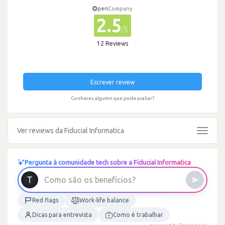
pen
Company
2.5
/5
12 Reviews
Escrever review
Conheces alguém que pode avaliar?
Ver reviews da Fiducial Informatica
Toggle
navigat
Pergunta à comunidade tech sobre a Fiducial Informatica
C
o
m
o
s
ã
o
o
s
b
e
n
e
f
í
c
i
o
s
?
Red flags
Work-life balance
Dicas para entrevista
Como é trabalhar