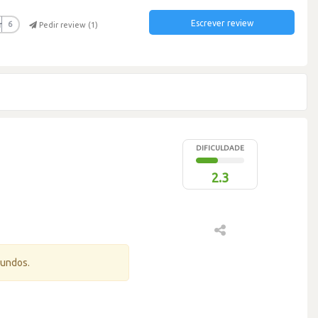
Escrever review
r
6
Pedir review (
1
)
DIFICULDADE
2.3
gundos.