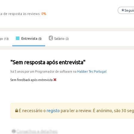
★
Segui
xa de resposta às reviews:
0
%
go
Entrevista
Salário
(13)
(5)
(2)
"Sem resposta após entrevista"
há 5 anos por um Programador de software na
Habber Tec Portugal
Sem feedback após entrevista
Erro:
É necessário o
registo
para ler a review. É anónimo, são 30 se