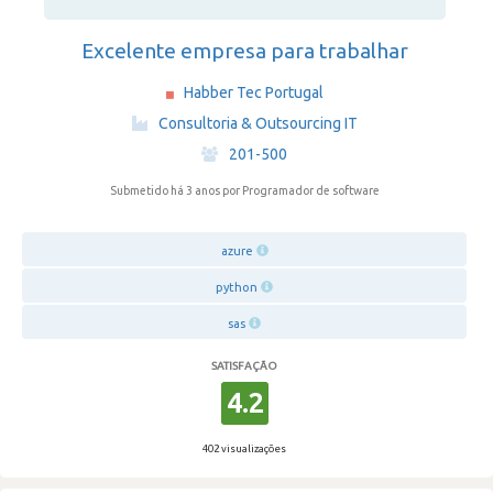
Excelente empresa para trabalhar
Habber Tec Portugal
·
Consultoria & Outsourcing IT
·
201-500
Submetido há 3 anos
por Programador de software
azure
python
sas
SATISFAÇÃO
4.2
402 visualizações