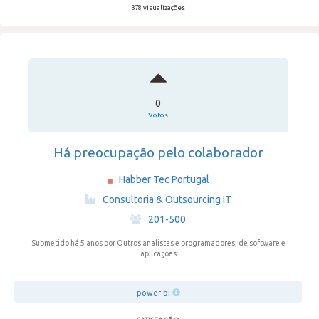
378 visualizações
0
Votos
Há preocupação pelo colaborador
Habber Tec Portugal
·
Consultoria & Outsourcing IT
·
201-500
Submetido há 5 anos
por Outros analistas e programadores, de software e
aplicações
power-bi