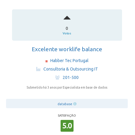
0
Votos
Excelente worklife balance
Habber Tec Portugal
·
Consultoria & Outsourcing IT
·
201-500
Submetido há 3 anos
por Especialista em base de dados
database
SATISFAÇÃO
5.0