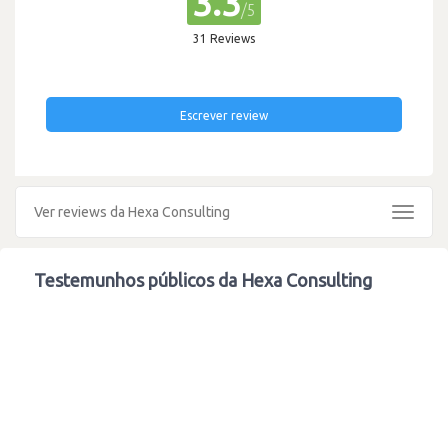
3.3
/5
31 Reviews
Escrever review
Ver reviews da Hexa Consulting
Toggle
navigat
Testemunhos públicos da Hexa Consulting