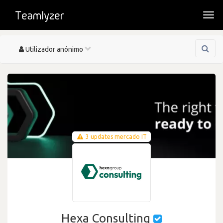
Togg
navi
Toggle
Utilizador anónimo
navigation
3 updates mercado IT
Hexa Consulting