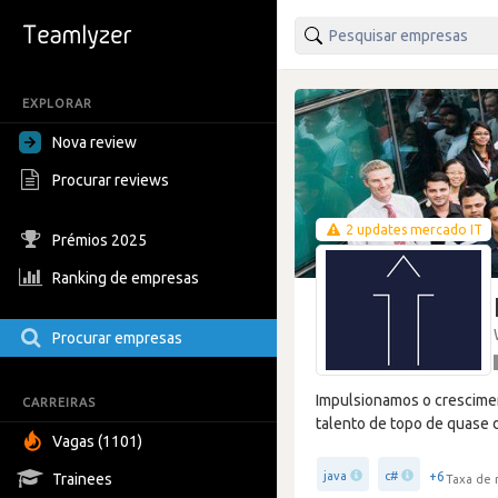
EXPLORAR
Nova review
Procurar reviews
2 updates mercado IT
Prémios 2025
Ranking de empresas
Procurar empresas
Impulsionamos o crescimen
CARREIRAS
talento de topo de quase 
Vagas (1101)
+6
java
c#
Trainees
Taxa de 