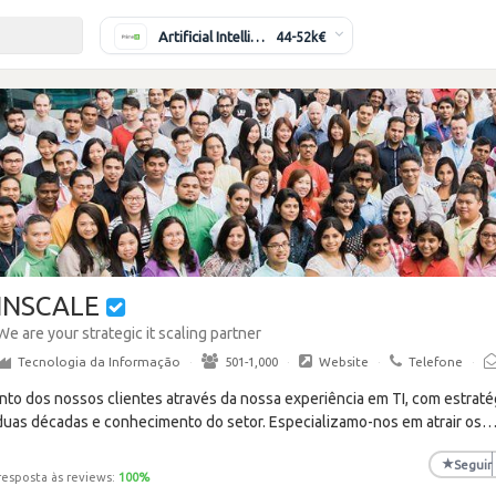
Artificial Intelligence Engineer
44-52k€
INSCALE
We are your strategic it scaling partner
Tecnologia da Informação
·
501-1,000
·
Website
·
Telefone
·
to dos nossos clientes através da nossa experiência em TI, com estraté
duas décadas e conhecimento do setor. Especializamo-nos em atrair os
★
Seguir
resposta às reviews:
100
%