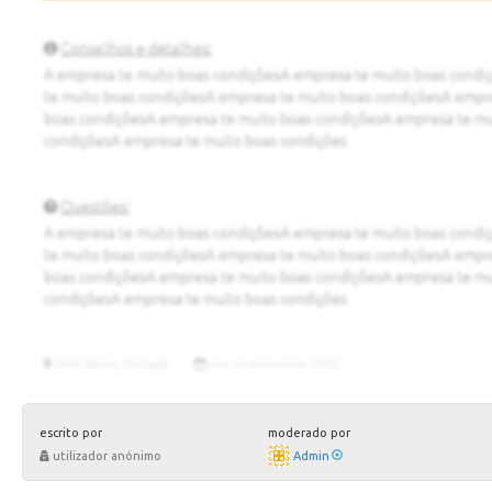
escrito por
moderado por
utilizador anónimo
Admin