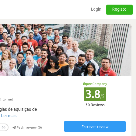
Login
Registo
pen
Company
3.8
/5
E-mail
30 Reviews
gias de aquisição de
…
Ler mais
Escrever review
66
Pedir review (
0
)