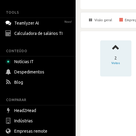
TOOLS
Visão geral
Empre
Novo!
Teamlyzer AI
Calculadora de salários TI
CONTEÚDO
2
Notícias IT
Votos
Despedimentos
Blog
COMPARAR
Head2Head
Indústrias
Empresas remote