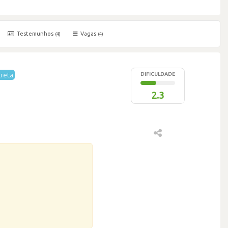
Testemunhos
Vagas
(4)
(4)
reta
DIFICULDADE
2.3