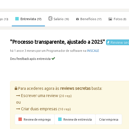
go
Entrevista
Salário
Benefícios
Fotos
(13)
(17)
(19)
(17)
(9)
"Processo transparente, ajustado a 2025"
Review sec
há 1 ano e 3 meses por um Programador de software na
INSCALE
Deu feedback após entrevista
Para acederes agora às
reviews secretas
basta:
Escrever uma review
(20 rep)
ou
Criar duas empresas
(10 rep)
Review de emprego
Review de entrevista
Criar empresa