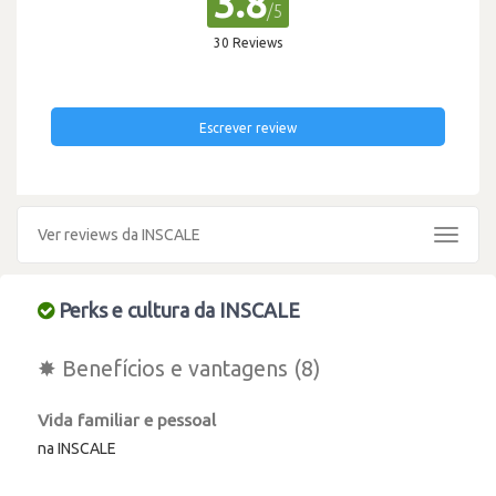
3.8
/5
30 Reviews
Escrever review
Ver reviews da INSCALE
Toggle
navigat
Perks e cultura da INSCALE
✸ Benefícios e vantagens (8)
Vida familiar e pessoal
na INSCALE