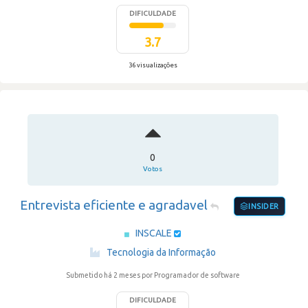
DIFICULDADE
3.7
36 visualizações
0
Votos
Entrevista eficiente e agradavel
INSIDER
INSCALE
·
Tecnologia da Informação
Submetido há 2 meses
por Programador de software
DIFICULDADE