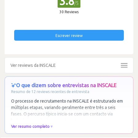
3.8
/5
30 Reviews
Escrever review
Ver reviews da INSCALE
Toggle
navigat
O que dizem sobre entrevistas na INSCALE
Resumo de 12 reviews recentes de entrevista
O processo de recrutamento na INSCALE é estruturado em
múltiplas etapas, variando geralmente entre três a seis
fases. O percurso típico inicia-se com um contacto via
LinkedIn, seguido de uma entrevista com os
…
Ler mais
Ver resumo completo