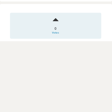
0
Votos
Transparente e construtiva
Review secreta
INSCALE
·
Tecnologia da Informação
Submetido há 1 ano e 5 meses
por Programador de software
DIFICULDADE
2.3
449 visualizações