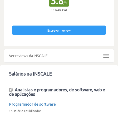
3.8
/5
30 Reviews
Escrever review
Ver reviews da INSCALE
Toggle
navigat
Salários na INSCALE
Analistas e programadores, de software, web e
de aplicações
Programador de software
15 salários publicados