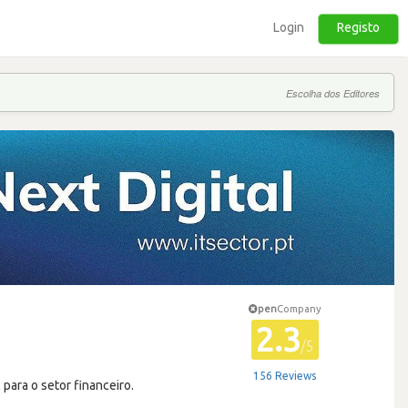
Login
Registo
Escolha dos Editores
pen
Company
2.3
/5
156 Reviews
para o setor financeiro.