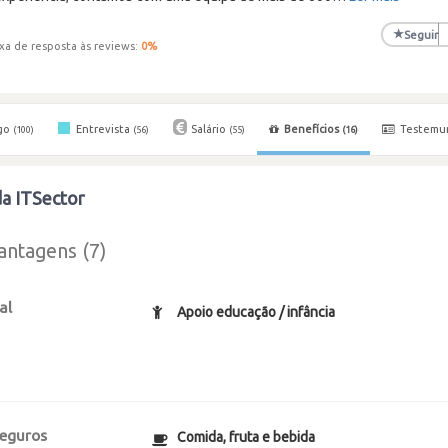
★
Seguir
xa de resposta às reviews:
0
%
go
Entrevista
Salário
Benefícios
Testemu
(100)
(56)
(55)
(16)
da ITSector
antagens (7)
al
Apoio educação / infância
seguros
Comida, fruta e bebida