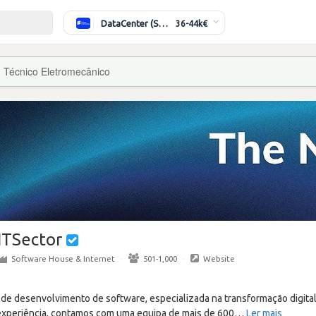
DataCenter (Switching/Routing) Sénior
36-44k€
:
Técnico Eletromecânico
ITSector
Software House & Internet
·
501-1,000
·
Website
de desenvolvimento de software, especializada na transformação digital 
experiência, contamos com uma equipa de mais de 600
…
Ler mais