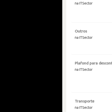
na ITSector
Outros
na ITSector
Plafond para descont
na ITSector
Transporte
na ITSector