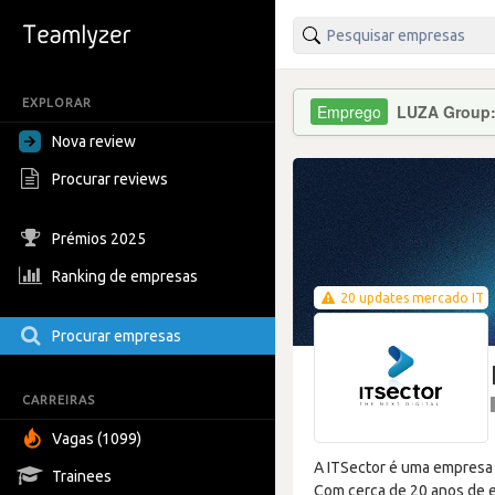
EXPLORAR
LUZA Group
Nova review
Procurar reviews
Prémios 2025
Ranking de empresas
20 updates mercado IT
Procurar empresas
CARREIRAS
Vagas (1099)
A ITSector é uma empresa 
Trainees
Com cerca de 20 anos de 