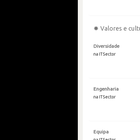
✸ Valores e cult
Diversidade
na ITSector
Engenharia
na ITSector
Equipa
na ITSector