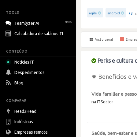
TOOLS
+8
agile
android
Ta
Novo!
Teamlyzer AI
Calculadora de salários TI
Visão geral
Empre
CONTEÚDO
Perks e cultura 
Notícias IT
Despedimentos
✸ Benefícios e v
Blog
Vida familiar e pesso
COMPARAR
na ITSector
Head2Head
Indústrias
Empresas remote
Saúde, bem-estar e 