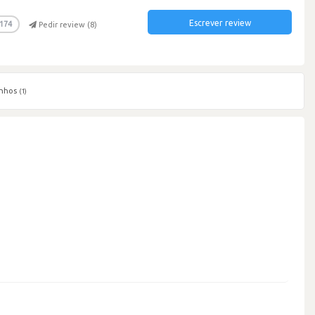
Escrever review
174
Pedir review (
8
)
nhos
(1)