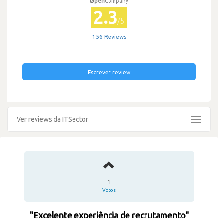
pen
Company
2.3
/5
156 Reviews
Escrever review
Ver reviews da ITSector
Toggle
navigat
1
Votos
"Excelente experiência de recrutamento"