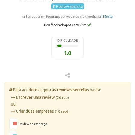
Review secreta
há 3 anos por um Programador web e de multimédia na
ITSector
Deu feedback após entrevista
DIFICULDADE
1.0
Para acederes agora às
reviews secretas
basta:
Escrever uma review
(20 rep)
ou
Criar duas empresas
(10 rep)
Review de emprego