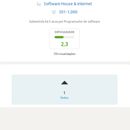
·
Software House & Internet
·
501-1,000
Submetido há 5 anos
por Programador de software
DIFICULDADE
2.3
735 visualizações
1
Votos
Entrevista para estágio curricular
ITSector
·