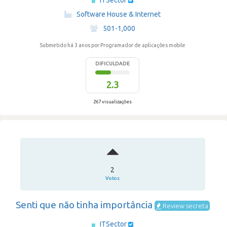
ITSector
·
Software House & Internet
·
501-1,000
Submetido há 3 anos
por Programador de aplicações mobile
DIFICULDADE
2.3
267 visualizações
2
Votos
Senti que não tinha importância
Review secreta
ITSector