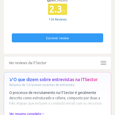
pen
Company
2.3
/5
156 Reviews
Escrever review
Ver reviews da ITSector
Toggle
navigat
O que dizem sobre entrevistas na ITSector
Resumo de 14 reviews recentes de entrevista
O processo de recrutamento na ITSector é geralmente
descrito como estruturado e célere, composto por duas a
três etapas que incluem o contacto inicial com os recursos
humanos, seguido de uma avaliação técnica
…
Ler mais
Ver resumo completo