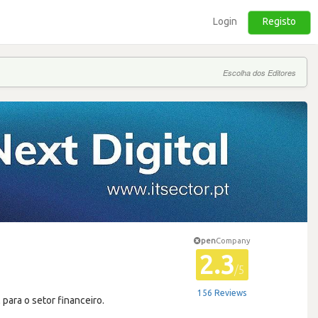
Login
Registo
Escolha dos Editores
pen
Company
2.3
/5
156 Reviews
para o setor financeiro.