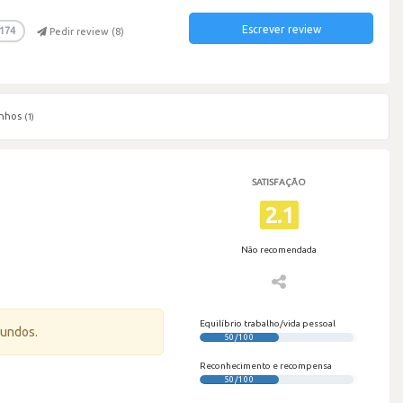
Escrever review
174
Pedir review (
8
)
nhos
(1)
SATISFAÇÃO
2.1
Não recomendada
Equilíbrio trabalho/vida pessoal
gundos.
50/100
Reconhecimento e recompensa
50/100