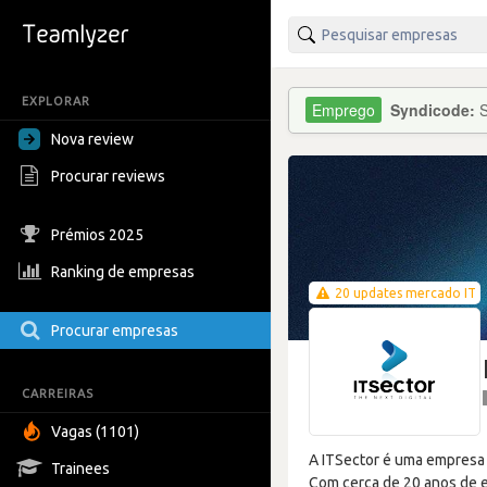
EXPLORAR
Syndicode:
S
Nova review
Procurar reviews
Prémios 2025
Ranking de empresas
20 updates mercado IT
Procurar empresas
CARREIRAS
Vagas (1101)
A ITSector é uma empresa 
Trainees
Com cerca de 20 anos de 