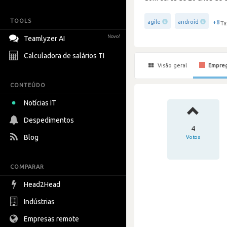
TOOLS
+8
agile
android
Ta
Novo!
Teamlyzer AI
Calculadora de salários TI
Visão geral
Empre
CONTEÚDO
Notícias IT
Despedimentos
4
Blog
Votos
COMPARAR
Head2Head
Indústrias
Empresas remote