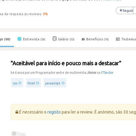
★
Seguir
xa de resposta às reviews:
0
%
go
Entrevista
Salário
Benefícios
Testemu
(100)
(56)
(55)
(16)
"Aceitável para início e pouco mais a destacar"
há 6 anos por um Programador web e de multimédia
Júnior
na
ITSector
css
html
javascript
Erro:
É necessário o
registo
para ler a review. É anónimo, são 30 se