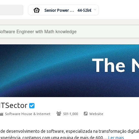
Senior Power Systems Engineer
44-52k€
oftware Engineer with Math knowledge
ITSector
Software House & Internet
·
501-1,000
·
Website
de desenvolvimento de software, especializada na transformação digital 
experiência, contamos com uma equipa de mais de 600
…
Ler mais