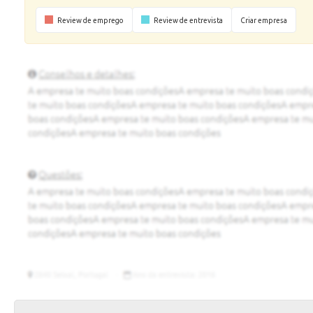
Review de emprego
Review de entrevista
Criar empresa