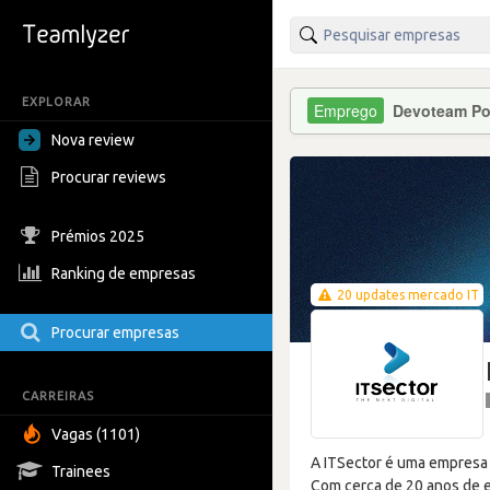
EXPLORAR
Devoteam Po
Nova review
Procurar reviews
Prémios 2025
Ranking de empresas
20 updates mercado IT
Procurar empresas
CARREIRAS
Vagas (1101)
A ITSector é uma empresa 
Trainees
Com cerca de 20 anos de 