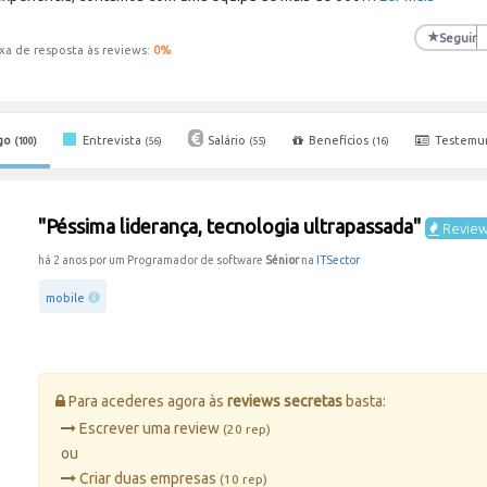
★
Seguir
xa de resposta às reviews:
0
%
go
Entrevista
Salário
Benefícios
Testemu
(100)
(56)
(55)
(16)
"Péssima liderança, tecnologia ultrapassada"
Review
há 2 anos por um Programador de software
Sénior
na
ITSector
mobile
Para acederes agora às
reviews secretas
basta:
Escrever uma review
(20 rep)
ou
Criar duas empresas
(10 rep)