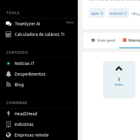
TOOLS
+8
agile
android
Ta
Novo!
Teamlyzer AI
Calculadora de salários TI
Visão geral
Empre
CONTEÚDO
Notícias IT
Despedimentos
3
Blog
Votos
COMPARAR
Head2Head
Indústrias
Empresas remote