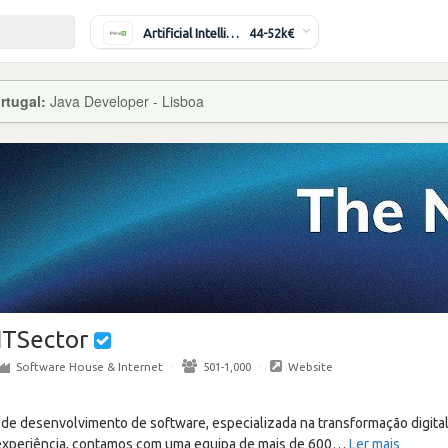
Artificial Intelligence Engineer
44-52k€
rtugal:
Java Developer - Lisboa
ITSector
Software House & Internet
·
501-1,000
·
Website
de desenvolvimento de software, especializada na transformação digital 
experiência, contamos com uma equipa de mais de 600
…
Ler mais