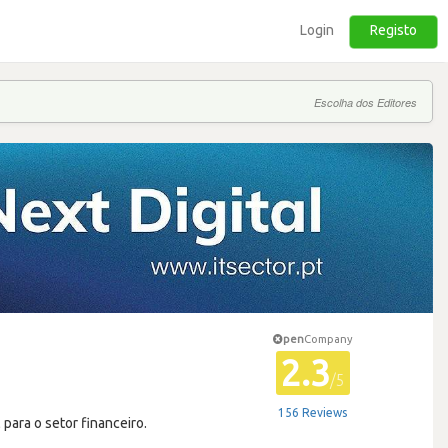
Login
Registo
Escolha dos Editores
pen
Company
2.3
/5
156 Reviews
para o setor financeiro.