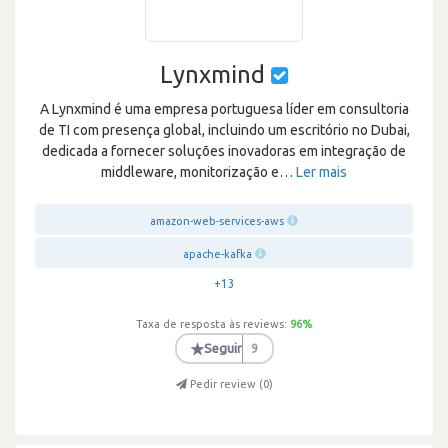
Lynxmind
A Lynxmind é uma empresa portuguesa líder em consultoria
de TI com presença global, incluindo um escritório no Dubai,
dedicada a fornecer soluções inovadoras em integração de
middleware, monitorização e
…
Ler mais
amazon-web-services-aws
apache-kafka
+13
Taxa de resposta às reviews:
96
%
★
Seguir
9
Pedir review (
0
)