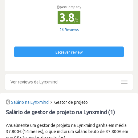
pen
Company
3.8
/5
26 Reviews
Escrever review
Ver reviews da Lynxmind
Toggle
navigat
Salário na Lynxmind
Gestor de projeto
Salário de gestor de projeto na Lynxmind (1)
Anualmente um gestor de projeto na Lynxmind ganha em média
37.800€ (14 meses), o que inclui um salário bruto de 37.800€ em
que 0€ são ajudas de custo (ac).