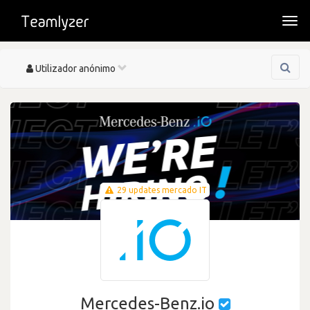
Togg
navi
Toggle
Utilizador anónimo
navigation
29 updates mercado IT
Mercedes-Benz.io