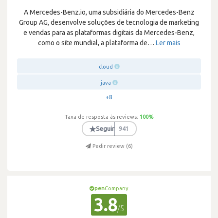
A Mercedes-Benz.io, uma subsidiária do Mercedes-Benz
Group AG, desenvolve soluções de tecnologia de marketing
e vendas para as plataformas digitais da Mercedes-Benz,
como o site mundial, a plataforma de
…
Ler mais
cloud
java
+8
Taxa de resposta às reviews:
100
%
★
Seguir
941
Pedir review (
6
)
pen
Company
3.8
/5