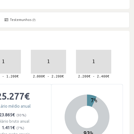
Testemunhos
(7)
25.277€
lário médio anual
23.865€
(93%)
alário bruto anual
1.411€
(7%)
udas custo anuais