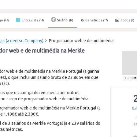
go
Entrevista
Salário
Benefícios
Fotos
(42)
(14)
(44)
(17)
(4)
ugal (a dentsu Company)
Programador web e de multimédia
dor web e de multimédia na Merkle
r web e de multimédia na Merkle Portugal (a ganha
s), o que inclui um salário bruto de 23.865€ em que
 (ac).
enos que o valor ganho em média por outros
 no cargo de programador web e de multimédia.
ogramador web e de multimédia na Merkle Portugal (a
Sa
e 1.100€ até 2.300€.
de 3 salários da Merkle Portugal (a e 239 salários do
s
as métricas.
aj