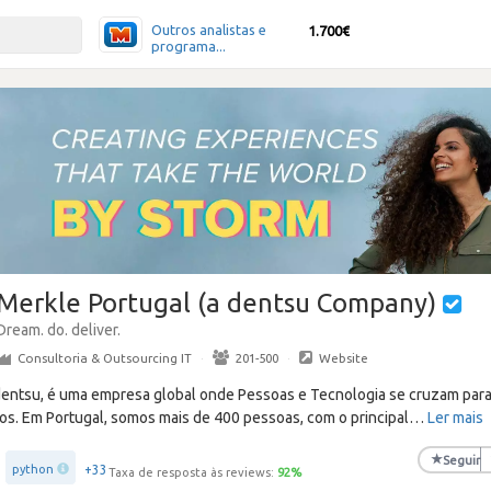
Outros analistas e
1.700€
programa...
Merkle Portugal (a dentsu Company)
Dream. do. deliver.
Consultoria & Outsourcing IT
·
201-500
·
Website
dentsu, é uma empresa global onde Pessoas e Tecnologia se cruzam para 
dos. Em Portugal, somos mais de 400 pessoas, com o principal
…
Ler mais
★
Seguir
+33
python
Taxa de resposta às reviews:
92
%