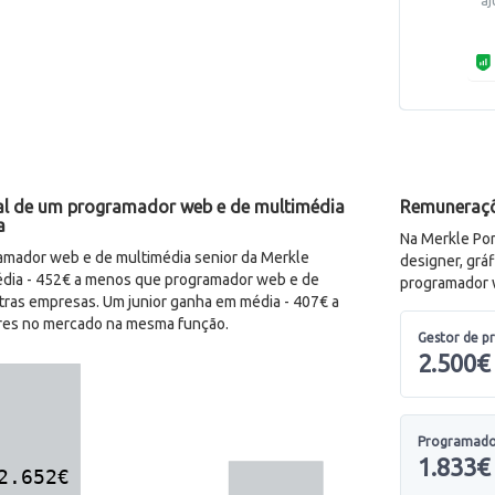
al de um programador web e de multimédia
Remuneraçõe
a
Na Merkle Por
mador web e de multimédia senior da Merkle
designer, grá
édia - 452€ a menos que programador web e de
programador 
tras empresas. Um junior ganha em média - 407€ a
res no mercado na mesma função.
Gestor de p
2.500€
Programador
1.833€