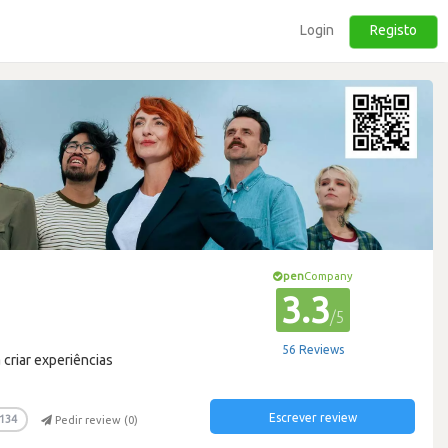
Login
Registo
pen
Company
3.3
/5
56 Reviews
criar experiências
Escrever review
134
Pedir review (
0
)