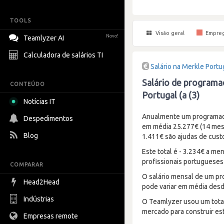
TOOLS
Visão geral
Empre
Novo!
Teamlyzer AI
Calculadora de salários TI
Salário na Merkle Port
Salário de programa
CONTEÚDO
Portugal (a (3)
Notícias IT
Anualmente um programado
Despedimentos
em média 25.277€ (14 mese
Blog
1.411€ são ajudas de custo
Este total é - 3.234€ a m
profissionais portugueses
COMPARAR
O salário mensal de um pr
Head2Head
pode variar em média desd
Indústrias
O Teamlyzer usou um total 
mercado para construir est
Empresas remote