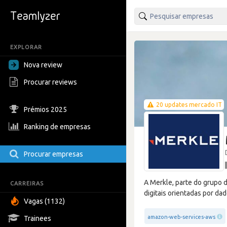
EXPLORAR
Nova review
Procurar reviews
20 updates mercado IT
Prémios 2025
Ranking de empresas
Procurar empresas
A Merkle, parte do grupo 
CARREIRAS
digitais orientadas por da
Vagas (1132)
amazon-web-services-aws
Trainees