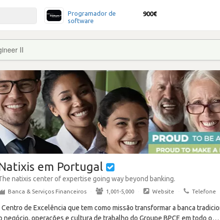
Programador de
900€
software
ineer II
Natixis em Portugal
The natixis center of expertise going way beyond banking.
Banca & Serviços Financeiros
·
1,001-5,000
·
Website
·
Telefone
m Centro de Excelência que tem como missão transformar a banca tradici
o negócio, operações e cultura de trabalho do Groupe BPCE em todo o