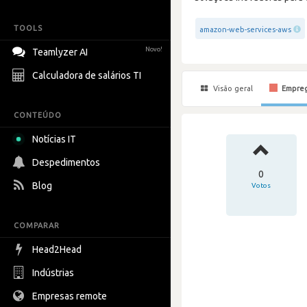
TOOLS
amazon-web-services-aws
Novo!
Teamlyzer AI
Calculadora de salários TI
Visão geral
Empre
CONTEÚDO
Notícias IT
Despedimentos
0
Blog
Votos
COMPARAR
Head2Head
Indústrias
Empresas remote