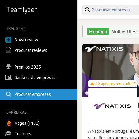
EXPLORAR
Mollie:
UI Eng
Nova review
Procurar reviews
Prémios 2025
Ranking de empresas
60 updates mercado IT
Procurar empresas
CARREIRAS
Vagas (1132)
A Natixis em Portugal é u
Trainees
soluções inovadoras para 