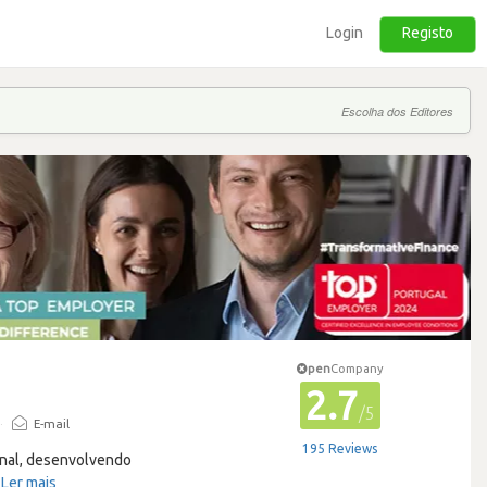
Login
Registo
Escolha dos Editores
pen
Company
2.7
/5
·
E-mail
195 Reviews
onal, desenvolvendo
…
Ler mais