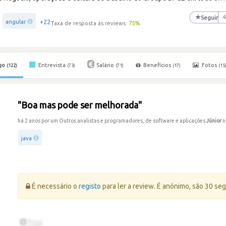
★
Seguir
4
+22
angular
Taxa de resposta às reviews:
75
%
go
Entrevista
Salário
Benefícios
Fotos
(122)
(73)
(71)
(17)
(15
"Boa mas pode ser melhorada"
há 2 anos por um Outros analistas e programadores, de software e aplicações
Júnior
n
java
Erro:
É necessário o
registo
para ler a review. É anónimo, são 30 se