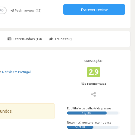
Escrever review
45
Pedir review (
12
)
Testemunhos
Trainees
)
(134)
(1)
SATISFAÇÃO
2.9
a
Natixis em Portugal
Não recomendada
Equilíbrio trabalho/vida pessoal
gundos.
75/100
Reconhecimento e recompensa
50/100