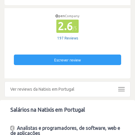
pen
Company
2.6
/5
197 Reviews
Escrever review
Ver reviews da Natixis em Portugal
Toggle
navigat
Salários na Natixis em Portugal
Analistas e programadores, de software, web e
de aplicações