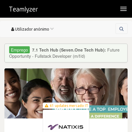
Togg
navi
Toggle
Utilizador anónimo
navigation
7.1 Tech Hub (Seven.One Tech Hub):
Future
Opportunity - Fullstack Developer (m/f/d)
61 updates mercado IT