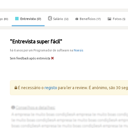
go
Entrevista
Salário
Benefícios
Fotos
(80)
(57)
(32)
(17)
(5)
"Entrevista super fácil"
há 6 anos por um Programador de software na
Noesis
Sem feedback após entrevista
Erro:
É necessário o
registo
para ler a review. É anónimo, são 30 se