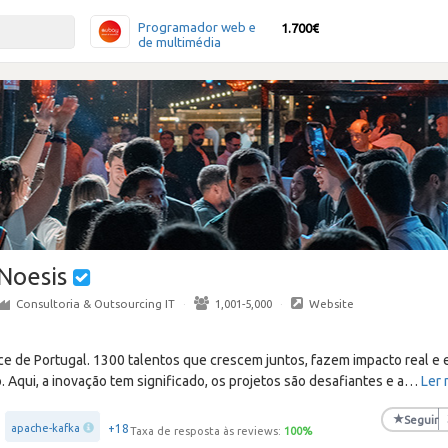
Programador web e
1.700€
de multimédia
Noesis
Consultoria & Outsourcing IT
·
1,001-5,000
·
Website
 de Portugal. 1300 talentos que crescem juntos, fazem impacto real e e
. Aqui, a inovação tem significado, os projetos são desafiantes e a
…
Ler 
★
Seguir
+18
apache-kafka
Taxa de resposta às reviews:
100
%