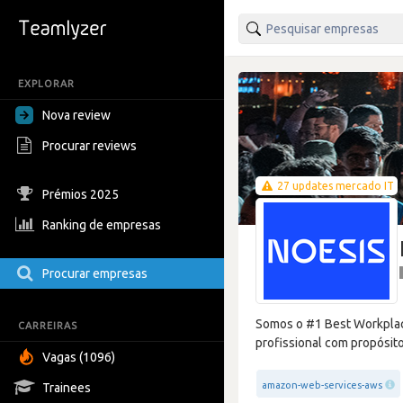
EXPLORAR
Nova review
Procurar reviews
27 updates mercado IT
Prémios 2025
Ranking de empresas
Procurar empresas
Somos o #1 Best Workplace
CARREIRAS
profissional com propósito
Vagas (1096)
amazon-web-services-aws
Trainees