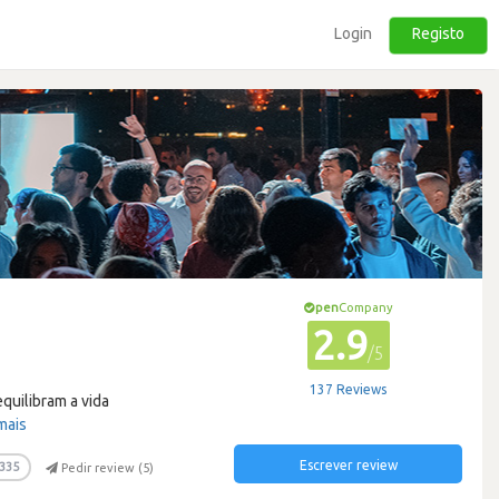
Login
Registo
pen
Company
2.9
/5
137 Reviews
quilibram a vida
mais
Escrever review
335
Pedir review (
5
)