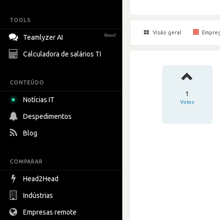
TOOLS
Visão geral
Empre
Novo!
Teamlyzer AI
Calculadora de salários TI
CONTEÚDO
1
Notícias IT
Votos
Despedimentos
Blog
COMPARAR
Head2Head
Indústrias
Empresas remote