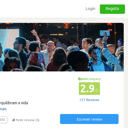
Login
Registo
pen
Company
2.9
/5
137 Reviews
quilibram a vida
mais
Escrever review
335
Pedir review (
5
)