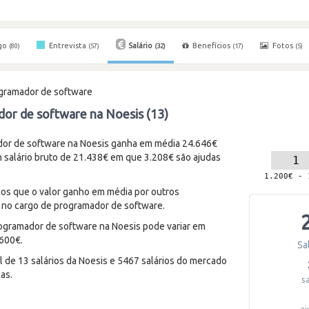
go
Entrevista
Salário
Benefícios
Fotos
(80)
(57)
(32)
(17)
(5)
gramador de software
dor de software na Noesis (13)
or de software na Noesis ganha em média 24.646€
m salário bruto de 21.438€ em que 3.208€ são ajudas
enos que o valor ganho em média por outros
 no cargo de programador de software.
ogramador de software na Noesis pode variar em
.600€.
Sa
 de 13 salários da Noesis e 5467 salários do mercado
as.
s
aj