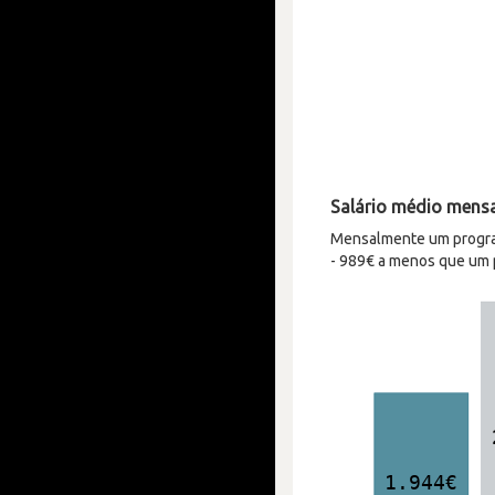
Salário médio mens
Mensalmente um progra
- 989€ a menos que um 