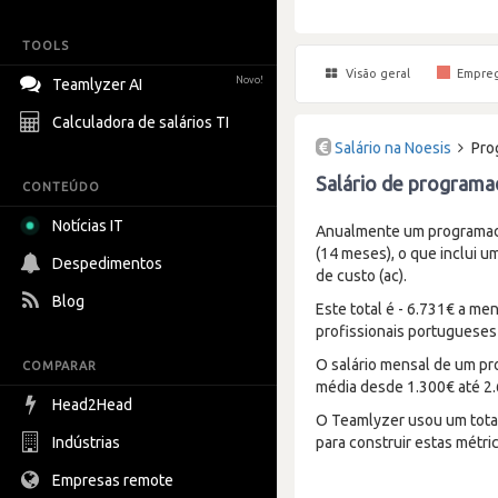
TOOLS
Visão geral
Empre
Novo!
Teamlyzer AI
Calculadora de salários TI
Salário na Noesis
Pro
Salário de programa
CONTEÚDO
Notícias IT
Anualmente um programad
(14 meses), o que inclui u
Despedimentos
de custo (ac).
Blog
Este total é - 6.731€ a m
profissionais portugueses
O salário mensal de um pr
COMPARAR
média desde 1.300€ até 2
Head2Head
O Teamlyzer usou um total
Indústrias
para construir estas métric
Empresas remote