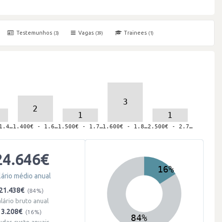
Testemunhos
Vagas
Trainees
(3)
(39)
(1)
24.646€
lário médio anual
21.438€
(84%)
alário bruto anual
3.208€
(16%)
udas custo anuais