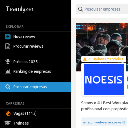
EXPLORAR
Nova review
Procurar reviews
27 updates mercado IT
Prémios 2025
Ranking de empresas
Procurar empresas
Somos o #1 Best Workplace
CARREIRAS
profissional com propósito
Vagas (1115)
amazon-web-services-aws
Trainees