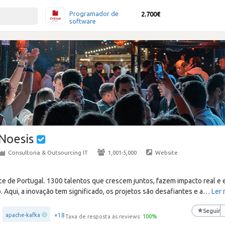
Programador de
2.700€
software
Noesis
Consultoria & Outsourcing IT
·
1,001-5,000
·
Website
 de Portugal. 1300 talentos que crescem juntos, fazem impacto real e e
. Aqui, a inovação tem significado, os projetos são desafiantes e a
…
Ler 
★
Seguir
+18
apache-kafka
Taxa de resposta às reviews:
100
%