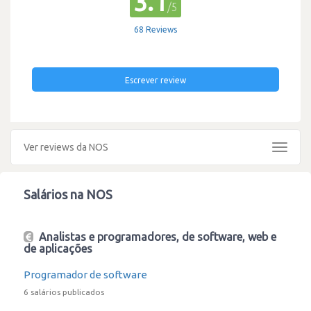
3.1
/5
68 Reviews
Escrever review
Ver reviews da NOS
Toggle
navigat
Salários na NOS
Analistas e programadores, de software, web e
de aplicações
Programador de software
6 salários publicados