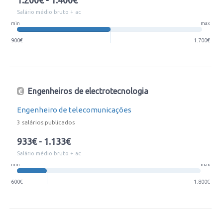
1.200€ - 1.400€
Salário médio bruto + ac
min
max
900€
1.700€
Engenheiros de electrotecnologia
Engenheiro de telecomunicações
3 salários publicados
933€ - 1.133€
Salário médio bruto + ac
min
max
600€
1.800€