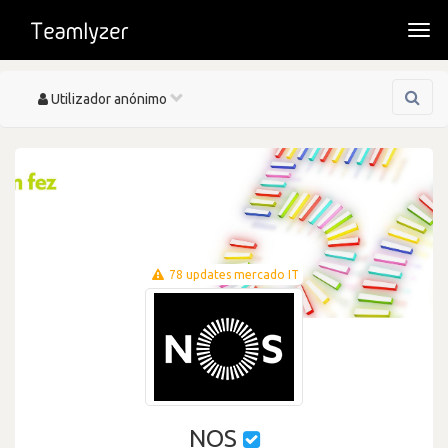
Togg
navi
Toggle
Utilizador anónimo
navigation
78 updates mercado IT
NOS