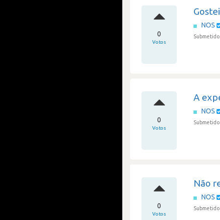
Gostei
NOS
0
Submetido 
Votos
A expe
NOS
0
Submetido 
Votos
Não r
NOS
0
Submetido 
Votos