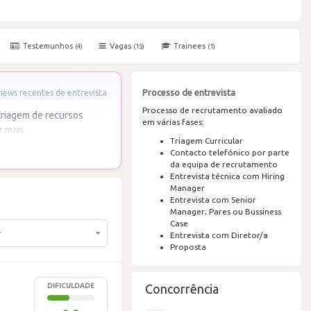
Testemunhos
Vagas
Trainees
(4)
(15)
(1)
Processo de entrevista
ews recentes de entrevista
Processo de recrutamento avaliado
triagem de recursos
em várias fases:
r mais
Triagem Curricular
Contacto telefónico por parte
da equipa de recrutamento
Entrevista técnica com Hiring
Manager
Entrevista com Senior
Manager; Pares ou Bussiness
Case
r
Entrevista com Diretor/a
Proposta
DIFICULDADE
Concorrência