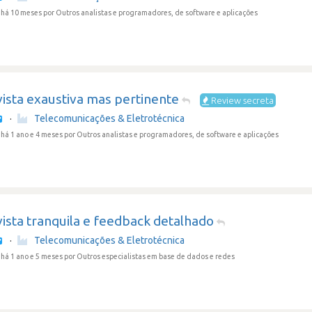
 há 10 meses
por Outros analistas e programadores, de software e aplicações
ista exaustiva mas pertinente
Review secreta
·
Telecomunicações & Eletrotécnica
há 1 ano e 4 meses
por Outros analistas e programadores, de software e aplicações
ista tranquila e feedback detalhado
·
Telecomunicações & Eletrotécnica
há 1 ano e 5 meses
por Outros especialistas em base de dados e redes