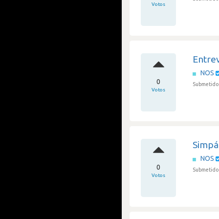
Votos
Entrev
NOS
0
Submetido 
Votos
Simpát
NOS
0
Submetido 
Votos