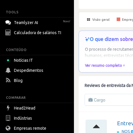
TOOLS
Visão geral
Empre
Novo!
Teamlyzer AI
Calculadora de salários TI
O que dizem sobre
O processo de recrutament
CONTEÚDO
humanos, entrevistas técn
Notícias IT
Ver resumo completo
Despedimentos
Blog
Reviews de entrevista da
COMPARAR
Cargo
Head2Head
Indústrias
Entrev
Empresas remote
NOS