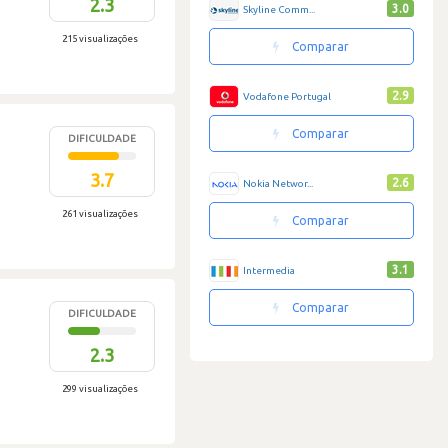
2.3
3.0
Skyline Comm...
215 visualizações
Comparar
2.9
Vodafone Portugal
Comparar
DIFICULDADE
3.7
2.6
Nokia Networ...
261 visualizações
Comparar
3.1
Intermedia
Comparar
DIFICULDADE
2.3
299 visualizações