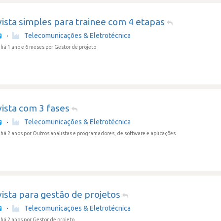
ista simples para trainee com 4 etapas
·
Telecomunicações & Eletrotécnica
há 1 ano e 6 meses
por Gestor de projeto
ista com 3 fases
·
Telecomunicações & Eletrotécnica
há 2 anos
por Outros analistas e programadores, de software e aplicações
ista para gestão de projetos
·
Telecomunicações & Eletrotécnica
há 2 anos
por Gestor de projeto