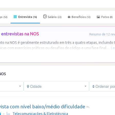
go
Entrevista
Salário
Benefícios
Fotos
(52)
(16)
(22)
(12)
(8)
 entrevistas na NOS
Resumo de 12 revi
o na NOS é geralmente estruturado em três a quatro etapas, incluindo 
icas com exercícios práticos ou desafios de código e uma fase final
…
Le
 NOS
Cidade
Ordenar po
ista com nível baixo/médio dificuldade
·
Telecomunicações & Eletrotécnica