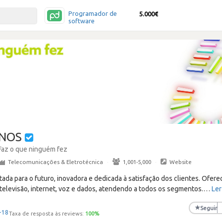
Programador de
5.000€
software
NOS
Faz o que ninguém fez
Telecomunicações & Eletrotécnica
·
1,001-5,000
·
Website
da para o futuro, inovadora e dedicada à satisfação dos clientes. Ofer
televisão, internet, voz e dados, atendendo a todos os segmentos.
…
Ler
★
Seguir
+18
Taxa de resposta às reviews:
100
%