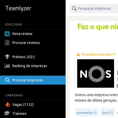
EXPLORAR
Nova review
Procurar reviews
78 updates mercado IT
Prémios 2025
Ranking de empresas
Procurar empresas
Somos uma empresa orienta
CARREIRAS
móveis de última geração, 
Vagas (1132)
automation
cloud
Trainees