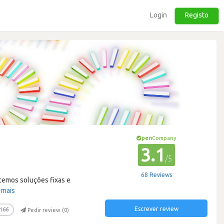
Login
Registo
pen
Company
3.1
/5
68 Reviews
ecemos soluções fixas e
 mais
Escrever review
166
Pedir review (
0
)