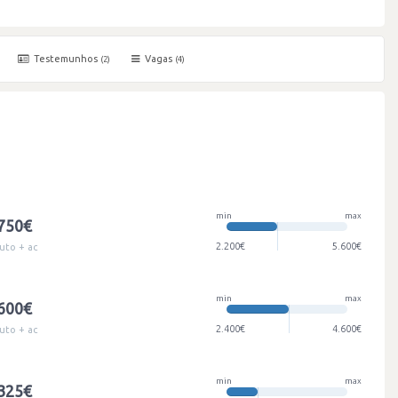
Testemunhos
Vagas
(2)
(4)
min
max
.750€
2.200€
5.600€
uto + ac
min
max
.600€
2.400€
4.600€
uto + ac
min
max
.325€