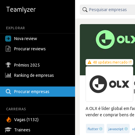
EXPLORAR
Nova review
Procurar reviews
48 updates mercado IT
Prémios 2025
Ranking de empresas
Procurar empresas
A OLX é líder global em fa
CARREIRAS
vender e comprar bens de
Vagas (1132)
+
flutter
javascript
Trainees