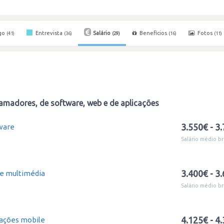
go
Entrevista
Salário
Benefícios
Fotos
(41)
(36)
(29)
(16)
(11)
amadores, de software, web e de aplicações
3.550€ - 3
ware
Salário médio br
3.400€ - 3
e multimédia
Salário médio br
4.125€ - 4
cações mobile