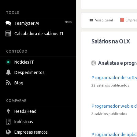
TOOLS
Visão geral
Empre
Novo!
Teamlyzer AI
Calculadora de salários TI
Salários na OLX
CONTEÚDO
Notícias IT
Analistas e progr
Despedimentos
Programador de soft
Blog
22 salários publicados
COMPARAR
Programador web e d
Head2Head
2 salários publicados
Indústrias
Empresas remote
Programador de apli