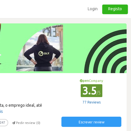
Login
Registo
pen
Company
3.5
/5
77 Reviews
ta, o emprego ideal, até
is
Escrever review
247
Pedir review (
0
)