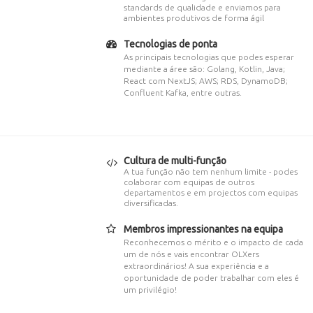
standards de qualidade e enviamos para
ambientes produtivos de forma ágil
Tecnologias de ponta
As principais tecnologias que podes esperar
mediante a áree são: Golang, Kotlin, Java;
React com NextJS; AWS; RDS, DynamoDB;
Confluent Kafka, entre outras.
Cultura de multi-função
A tua função não tem nenhum limite - podes
colaborar com equipas de outros
departamentos e em projectos com equipas
diversificadas.
Membros impressionantes na equipa
Reconhecemos o mérito e o impacto de cada
um de nós e vais encontrar OLXers
extraordinários! A sua experiência e a
oportunidade de poder trabalhar com eles é
um privilégio!