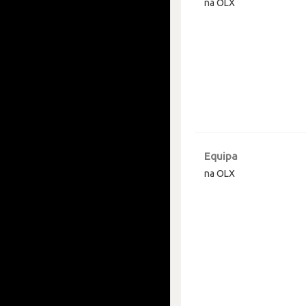
na OLX
Equipa
na OLX