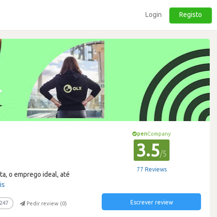
Login
Registo
pen
Company
3.5
/5
77 Reviews
ta, o emprego ideal, até
is
Escrever review
247
Pedir review (
0
)