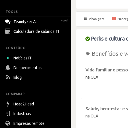
TOOLS
Visão geral
Empre
Novo!
Teamlyzer AI
Calculadora de salários TI
Perks e cultura 
CONTEÚDO
✸ Benefícios e v
Notícias IT
Despedimentos
Vida familiar e pesso
na OLX
Blog
COMPARAR
Head2Head
Saúde, bem-estar e 
Indústrias
na OLX
Empresas remote