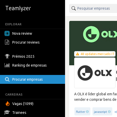
EXPLORAR
Nova review
Procurar reviews
48 updates mercado IT
Prémios 2025
Ranking de empresas
Procurar empresas
A OLX é líder global em fa
CARREIRAS
vender e comprar bens de
Vagas (1099)
+
flutter
javascript
Trainees