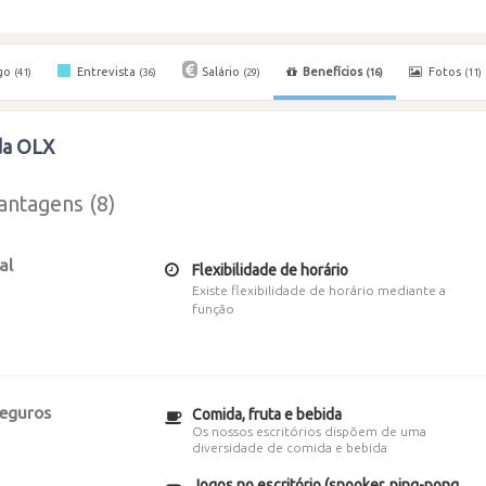
go
Entrevista
Salário
Benefícios
Fotos
(41)
(36)
(29)
(16)
(11)
da OLX
antagens (8)
al
Flexibilidade de horário
Existe flexibilidade de horário mediante a
função
seguros
Comida, fruta e bebida
Os nossos escritórios dispõem de uma
diversidade de comida e bebida
Jogos no escritório (snooker, ping-pong,