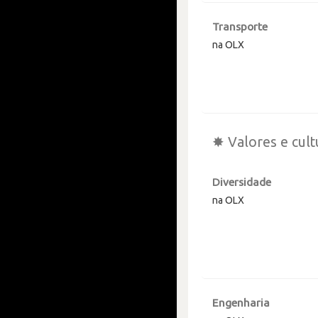
Transporte
na OLX
✸ Valores e cult
Diversidade
na OLX
Engenharia