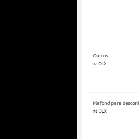
Outros
na OLX
Plafond para descont
na OLX