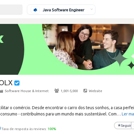
Java Software Engineer
OLX
Software House & Internet
·
1,001-5,000
·
Website
cilitar o comércio. Desde encontrar o carro dos teus sonhos, a casa perfei
 consumo - contribuímos para um mundo mais sustentável. Com
…
Ler ma
★
Seguir
8
Taxa de resposta às reviews:
100
%