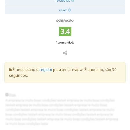
javascript
react
SATISFAÇÃO
3.4
Recomendada
Erro:
É necessário o
registo
para ler a review. É anónimo, são 30
segundos.