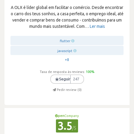
A OLX é líder global em facilitar o comércio. Desde encontrar
o carro dos teus sonhos, a casa perfeita, o emprego ideal, até
vender e comprar bens de consumo - contribuímos para um
mundo mais sustentável. Com
…
Ler mais
flutter
javascript
+8
Taxa de resposta às reviews:
100
%
★
Seguir
247
Pedir review (
0
)
pen
Company
3.5
/5