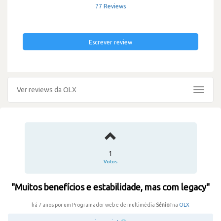
77 Reviews
Escrever review
Ver reviews da OLX
Toggle
navigat
1
Votos
"Muitos benefícios e estabilidade, mas com legacy"
há 7 anos por um Programador web e de multimédia
Sénior
na
OLX