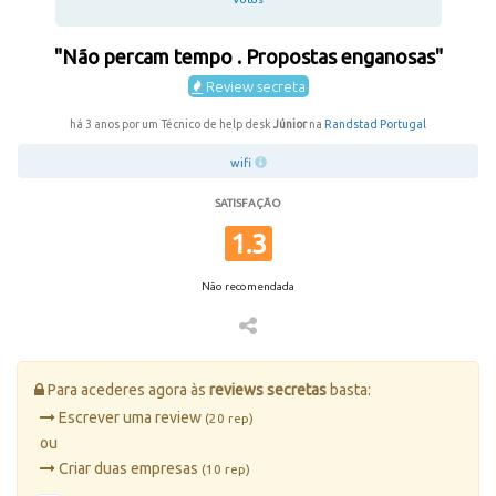
"Não percam tempo . Propostas enganosas"
Review secreta
há 3 anos por um Técnico de help desk
Júnior
na
Randstad Portugal
wifi
SATISFAÇÃO
1.3
Não recomendada
Para acederes agora às
reviews secretas
basta:
Escrever uma review
(20 rep)
ou
Criar duas empresas
(10 rep)