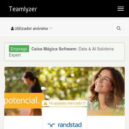
Togg
navi
Toggle
Utilizador anónimo
navigation
Caixa Mágica Software:
Data & AI Solutions
Expert
16 updates mercado IT