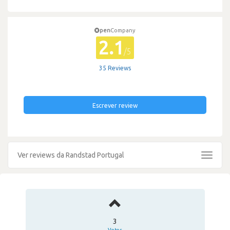
pen
Company
2.1
/5
35 Reviews
Escrever review
Ver reviews da Randstad Portugal
Toggle
navigat
3
Votos