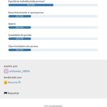
Equilíbrio trabalho/vida pessoal
50/100
Reconhecimento e recompensa
25/100
Salário
25/100
Qualidade de gestão
25/100
Oportunidades de carreira
25/100
escrito por
utilizador_28954
moderado por
Moerte
Reportar
967 visualizações