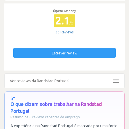
pen
Company
2.1
/5
35 Reviews
Escrever review
Ver reviews da Randstad Portugal
Toggle
navigat
O que dizem sobre trabalhar na Randstad
Portugal
Resumo de 6 reviews recentes de emprego
A experiência na Randstad Portugal é marcada por uma forte