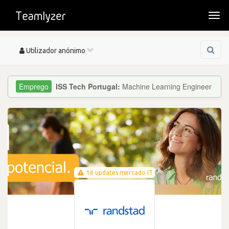
Togg
navi
Toggle
Utilizador anónimo
navigation
ISS Tech Portugal:
Machine Learning Engineer
16 updates mercado IT