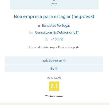
Votos
Boa empresa para estagiar (helpdesk)
Randstad Portugal
·
Consultoria & Outsourcing IT
·
+10,000
Submetido há 4 anos
por Técnico de suporte
active-directory
jira
SATISFAÇÃO
2.1
633 visualizações