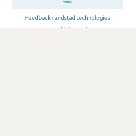
Votos
Feedback randstad technologies
Randstad Portugal
·
Consultoria & Outsourcing IT
·
+10,000
Submetido há 7 anos
por Programador de software
.net
java
SATISFAÇÃO
1.8
941 visualizações