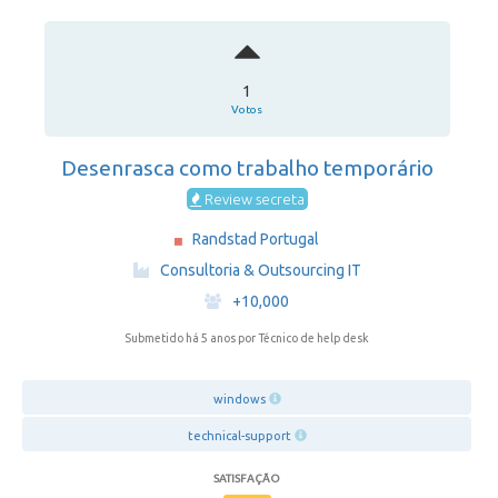
1
Votos
Desenrasca como trabalho temporário
Review secreta
Randstad Portugal
·
Consultoria & Outsourcing IT
·
+10,000
Submetido há 5 anos
por Técnico de help desk
windows
technical-support
SATISFAÇÃO