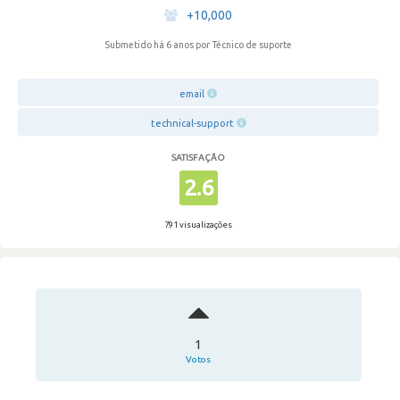
·
+10,000
Submetido há 6 anos
por Técnico de suporte
email
technical-support
SATISFAÇÃO
2.6
791 visualizações
1
Votos