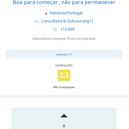
Boa para começar , não para permanecer
Randstad Portugal
·
Consultoria & Outsourcing IT
·
+10,000
Submetido há 6 anos
por Técnico de help desk
vmware
SATISFAÇÃO
2.3
908 visualizações
0