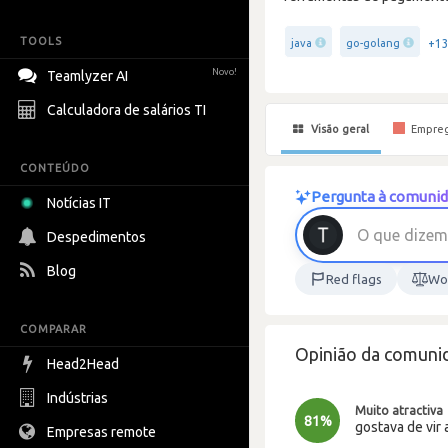
TOOLS
+1
java
go-golang
Novo!
Teamlyzer AI
Calculadora de salários TI
Visão geral
Empre
CONTEÚDO
Pergunta à comunid
Notícias IT
O
q
u
e
d
i
z
e
m
Despedimentos
Blog
Red flags
Wor
COMPARAR
Opinião da comuni
Head2Head
Indústrias
Muito atractiva
81%
gostava de vir 
Empresas remote