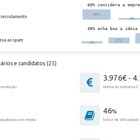
m recrutamento
resa ao spam
ários e candidatos (25)
3.976€ - 4
omendação
Média da indústria
2.
46
%
trabalhadas em média
Índice de dificuldade