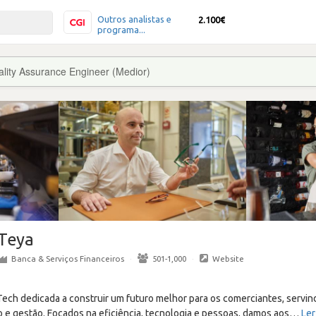
Outros analistas e
2.100€
programa...
lity Assurance Engineer (Medior)
Teya
Banca & Serviços Financeiros
·
501-1,000
·
Website
ech dedicada a construir um futuro melhor para os comerciantes, servin
e gestão. Focados na eficiência, tecnologia e pessoas, damos aos
…
Ler