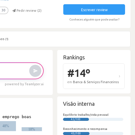
Escrever review
30
Pedir review (
2
)
Conheces alguém que pode avaliar?
hos
(1)
Rankings
powered by Teamlyzer.ai
Visão interna
#
Equilíbrio trabalho/vida pessoal
42/100
em
B
Reconhecimento e recompensa
43/100