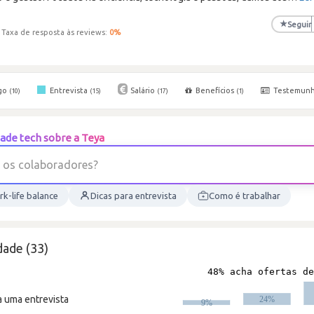
★
Seguir
3
Taxa de resposta às reviews:
0
%
go
Entrevista
Salário
Benefícios
Testemun
(10)
(15)
(17)
(1)
ade tech sobre a Teya
o
s
c
o
l
a
b
o
r
a
d
o
r
e
s
?
k-life balance
Dicas para entrevista
Como é trabalhar
dade (33)
a uma entrevista