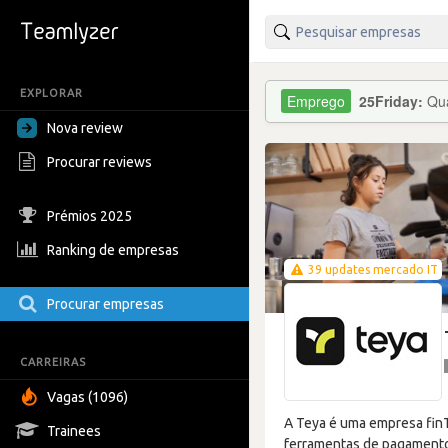
EXPLORAR
25Friday:
Qua
Nova review
Procurar reviews
Prémios 2025
Ranking de empresas
39 updates mercado IT
Procurar empresas
CARREIRAS
Vagas (1096)
A Teya é uma empresa finT
Trainees
ferramentas de pagamento 