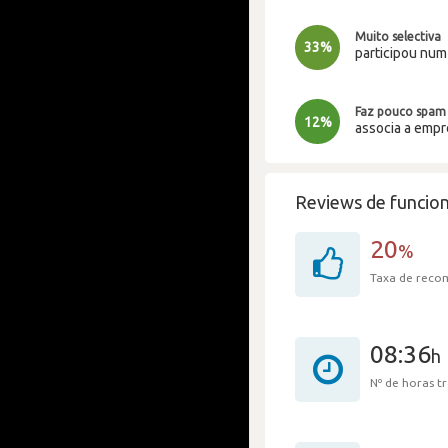
Muito selectiva
33%
participou nu
Faz pouco spam
12%
associa a emp
Reviews de funcion
20
%
Taxa de rec
08:36
h
Nº de horas 