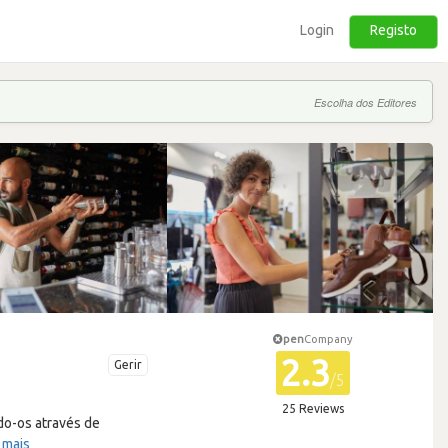
Login
Registo
Escolha dos Editores
pen
Company
2.3
Gerir
/5
25 Reviews
do-os através de
 mais