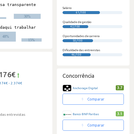
Salário
61/100
Qualidade de gestão
42/100
Oportunidades de carreira
50/100
Dificuldade das entrevistas
46/100
.176€
Concorrência
174€ - 2.374€
3.7
Anchorage Digital
Comparar
3.1
Banco BNP Paribas
 das entrevistas
Comparar