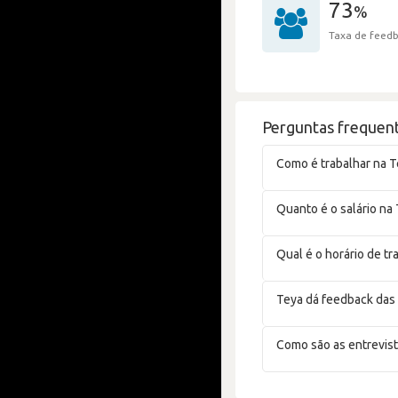
73
%
Taxa de feedb
Perguntas frequent
Como é trabalhar na T
Quanto é o salário na
Qual é o horário de tr
Teya dá feedback das
Como são as entrevist