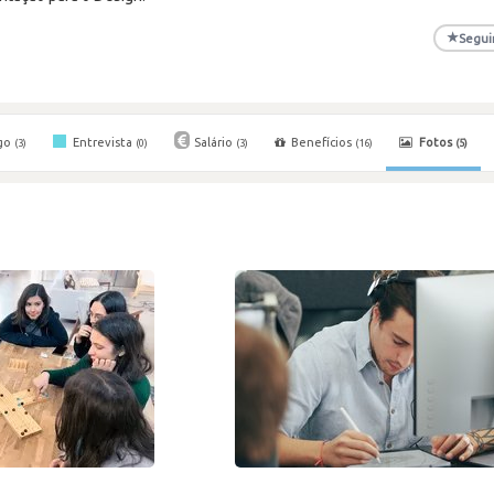
★
Segui
go
Entrevista
Salário
Benefícios
Fotos
(3)
(0)
(3)
(16)
(5)