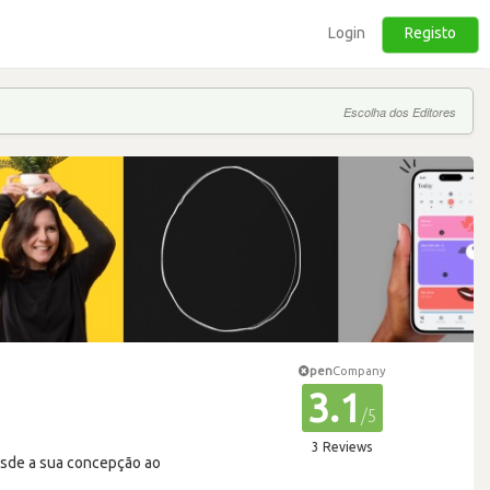
Login
Registo
Escolha dos Editores
pen
Company
3.1
/5
3 Reviews
desde a sua concepção ao