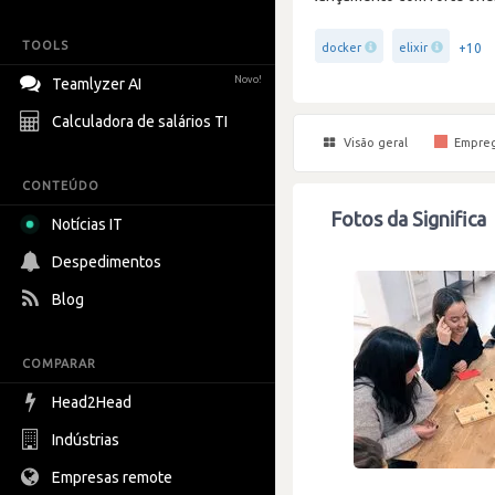
TOOLS
+10
docker
elixir
Novo!
Teamlyzer AI
Calculadora de salários TI
Visão geral
Empre
CONTEÚDO
Fotos da Significa
Notícias IT
Despedimentos
Blog
COMPARAR
Head2Head
Indústrias
Empresas remote