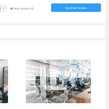
Escrever review
r
8
Pedir review (
0
)