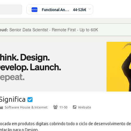
Functional Analyst (Banking)
44-52k€
loud:
Senior Data Scientist - Remote First - Up to 60K
Significa
Software House & Internet
·
11-50
·
Website
 focada em produtos digitais cobrindo todo o ciclo de desenvolvimento 
ntação para o Design.