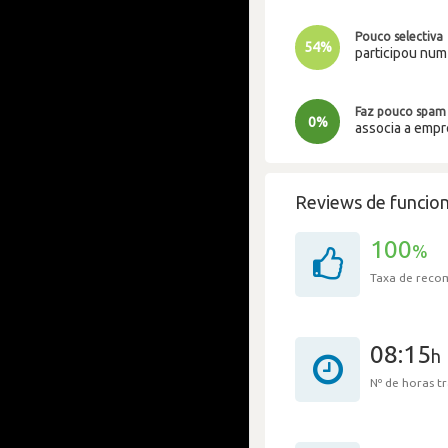
Pouco selectiva
54%
participou nu
Faz pouco spam
0%
associa a emp
Reviews de funcion
100
%
Taxa de rec
08:15
h
Nº de horas 