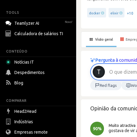
TOOLS
+10
docker
elixir
Novo!
Teamlyzer AI
Calculadora de salários TI
Visão geral
Empre
CONTEÚDO
Pergunta à comunida
Notícias IT
O
q
u
e
d
i
z
e
m
Despedimentos
Blog
Red flags
Wor
COMPARAR
Opinião da comuni
Head2Head
Indústrias
Muito atractiva
90%
gostava de vir 
Empresas remote