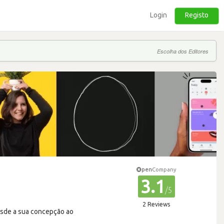
Login
Registo
Escolha dos Editores
pen
Company
3.1
/5
2 Reviews
desde a sua concepção ao