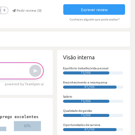
Escrever review
r
8
Pedir review (
0
)
Conheces alguém que pode avaliar?
Visão interna
Equilíbrio trabalho/vida pessoal
75/100
Reconhecimento e recompensa
powered by Teamlyzer.ai
87/100
Salário
75/100
Qualidade de gestão
75/100
Oportunidades de carreira
87/100