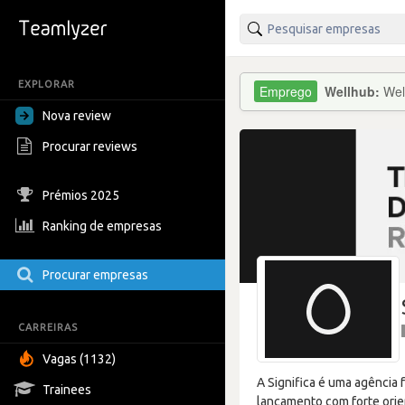
EXPLORAR
Wellhub:
Wel
Nova review
Procurar reviews
Prémios 2025
Ranking de empresas
Procurar empresas
CARREIRAS
Vagas (1132)
A Significa é uma agência
Trainees
lançamento com forte orie