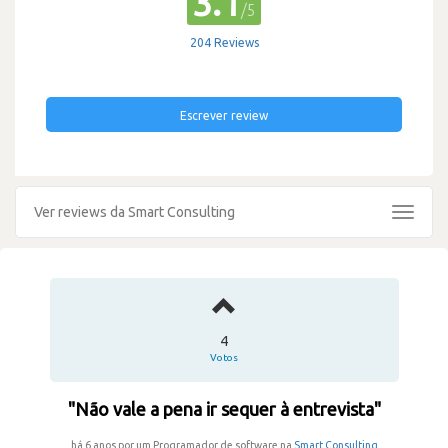
3.1
/5
204 Reviews
Escrever review
Ver reviews da Smart Consulting
Toggle
navigat
4
Votos
"Não vale a pena ir sequer à entrevista"
há 6 anos por um Programador de software na
Smart Consulting