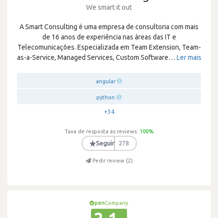
We smart it out
A Smart Consulting é uma empresa de consultoria com mais
de 16 anos de experiência nas áreas das IT e
Telecomunicações. Especializada em Team Extension, Team-
as-a-Service, Managed Services, Custom Software
…
Ler mais
angular
python
+34
Taxa de resposta às reviews:
100
%
★
Seguir
278
Pedir review (
2
)
pen
Company