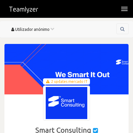
Togg
navi
Toggle
Utilizador anónimo
navigation
2 updates mercado IT
Smart Consulting