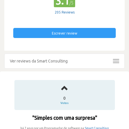
3.1
/5
205 Reviews
Escrever review
Ver reviews da Smart Consulting
Toggle
navigat
0
Votos
"Simples com uma surpresa"
há 7 anos por um Programador de software na
Smart Consulting