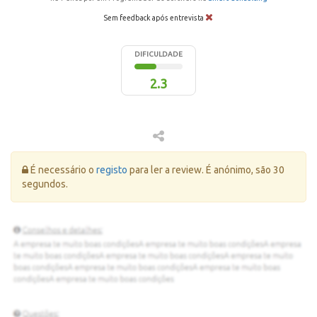
Sem feedback após entrevista
DIFICULDADE
2.3
Erro:
É necessário o
registo
para ler a review. É anónimo, são 30
segundos.