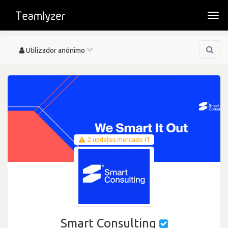
Togg
navi
Toggle
Utilizador anónimo
navigation
2 updates mercado IT
Smart Consulting