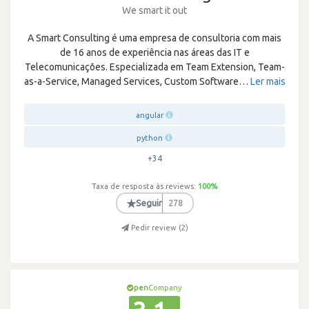
We smart it out
A Smart Consulting é uma empresa de consultoria com mais
de 16 anos de experiência nas áreas das IT e
Telecomunicações. Especializada em Team Extension, Team-
as-a-Service, Managed Services, Custom Software
…
Ler mais
angular
python
+34
Taxa de resposta às reviews:
100
%
★
Seguir
278
Pedir review (
2
)
pen
Company