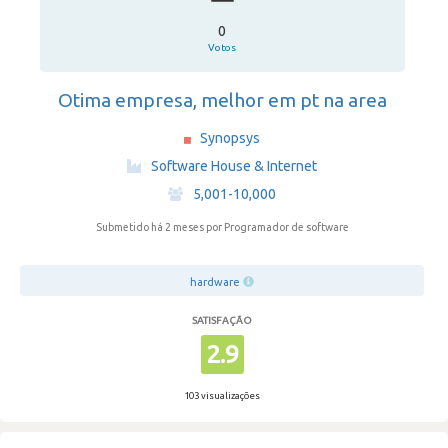
0
Votos
Otima empresa, melhor em pt na area
Synopsys
·
Software House & Internet
·
5,001-10,000
Submetido há 2 meses
por Programador de software
hardware
SATISFAÇÃO
2.9
103 visualizações