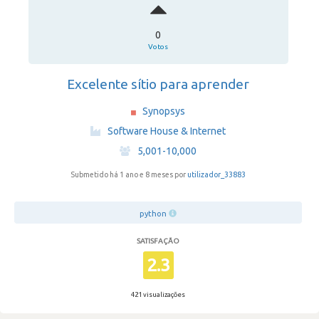
0
Votos
Excelente sítio para aprender
Synopsys
·
Software House & Internet
·
5,001-10,000
Submetido há 1 ano e 8 meses por
utilizador_33883
python
SATISFAÇÃO
2.3
421 visualizações