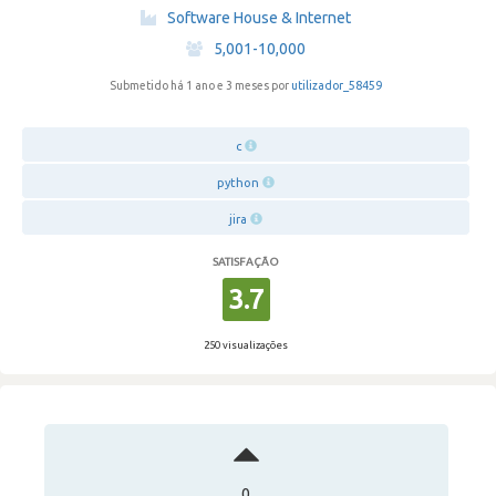
·
Software House & Internet
·
5,001-10,000
Submetido há 1 ano e 3 meses por
utilizador_58459
c
python
jira
SATISFAÇÃO
3.7
250 visualizações
0