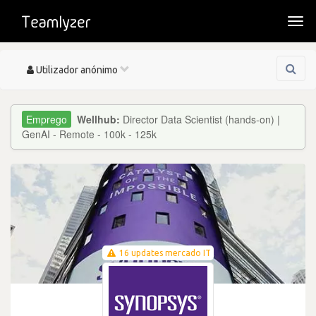
Togg
navi
Toggle
Utilizador anónimo
navigation
Wellhub:
Director Data Scientist (hands-on) |
GenAI - Remote - 100k - 125k
16 updates mercado IT