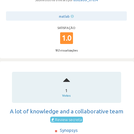
Submetido há 6 meses por
utilizador_67034
matlab
SATISFAÇÃO
1.0
182 visualizações
1
Votos
A lot of knowledge and a collaborative team
Review secreta
Synopsys