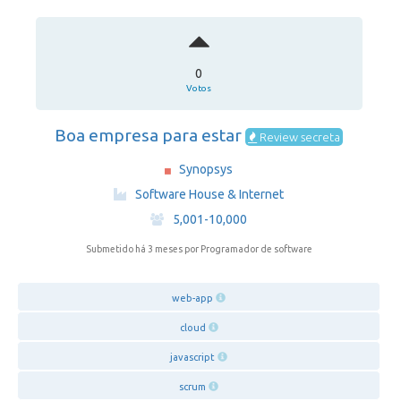
0
Votos
Boa empresa para estar
Review secreta
Synopsys
·
Software House & Internet
·
5,001-10,000
Submetido há 3 meses
por Programador de software
web-app
cloud
javascript
scrum