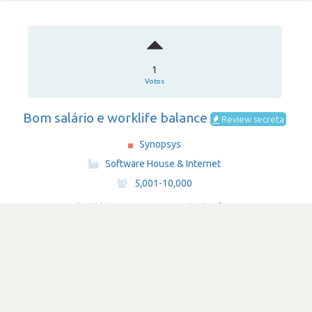
1
Votos
Bom salário e worklife balance
Review secreta
Synopsys
·
Software House & Internet
·
5,001-10,000
Submetido há 2 anos
por Programador de software
perl
python
scripting