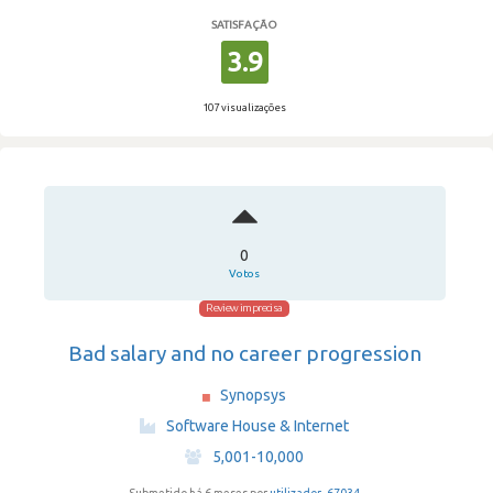
SATISFAÇÃO
3.9
107 visualizações
0
Votos
Review imprecisa
Bad salary and no career progression
Synopsys
·
Software House & Internet
·
5,001-10,000