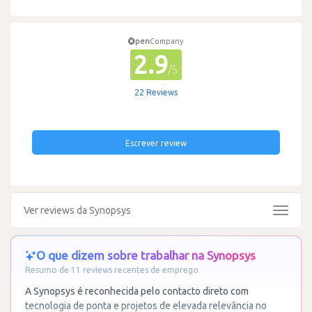
pen
Company
2.9
/5
22 Reviews
Escrever review
Ver reviews da Synopsys
Toggle
navigat
O que dizem sobre trabalhar na Synopsys
Resumo de 11 reviews recentes de emprego
A Synopsys é reconhecida pelo contacto direto com
tecnologia de ponta e projetos de elevada relevância no