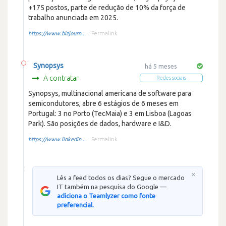
+175 postos, parte de redução de 10% da força de
trabalho anunciada em 2025.
https://www.bizjourn...
Permalink
Synopsys
há 5 meses
A contratar
Redes sociais
Synopsys, multinacional americana de software para
semicondutores, abre 6 estágios de 6 meses em
Portugal: 3 no Porto (TecMaia) e 3 em Lisboa (Lagoas
Park). São posições de dados, hardware e I&D.
https://www.linkedin...
Permalink
×
Lês a feed todos os dias? Segue o mercado
IT também na pesquisa do Google —
adiciona o Teamlyzer como fonte
preferencial.