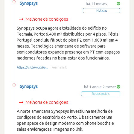
Synopsys
há 11 meses
Noticias
Melhoria de condições
Synopsys ocupa agora a totalidade do edifício no
Tecmaia, Porto: 6.400 m² distribuídos por 4 pisos. Tétris
Portugal concluiu fit-out do piso P2 com 1.600 m² em 4
meses. Tecnológica americana de software para
semicondutores expande presença em PT com espaços
modernos focados no bem-estar dos funcionários.
https://vidaimobilia...
Permalink
Synopsys
há 1 ano e 2 meses
Redes sociais
Melhoria de condições
A norte americana Synopsys investiu na melhoria de
condições do escritório do Porto. É basicamente um
open space de design moderno com phone booths e
salas envidraçadas. Imagens no link.