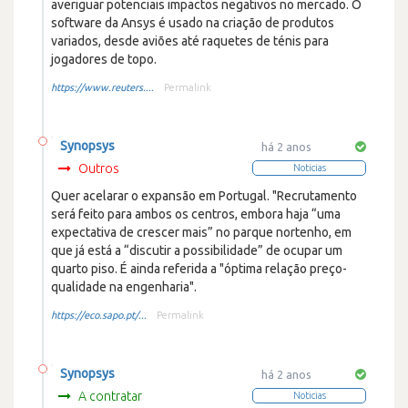
averiguar potenciais impactos negativos no mercado. O
software da Ansys é usado na criação de produtos
variados, desde aviões até raquetes de ténis para
jogadores de topo.
https://www.reuters....
Permalink
Synopsys
há 2 anos
Outros
Noticias
Quer acelarar o expansão em Portugal. "Recrutamento
será feito para ambos os centros, embora haja “uma
expectativa de crescer mais” no parque nortenho, em
que já está a “discutir a possibilidade” de ocupar um
quarto piso. É ainda referida a "óptima relação preço-
qualidade na engenharia".
https://eco.sapo.pt/...
Permalink
Synopsys
há 2 anos
A contratar
Noticias