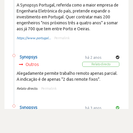
A Synopsys Portugal, referida como a maior empresa de
Engenharia Eletrónica do país, pretende expandir o
investimento em Portugal. Quer contratar mais 200
engenheiros "nos próximos três a quatro anos" a somar
aos já 700 que tem entre Porto e Oeiras.
https://www.portugal...
Permalink
Synopsys
há 2 anos
Outros
Relato directo
Alegadamente permite trabalho remoto apenas parcial.
A indicação é de apenas "2 dias remote fixos".
Relato directo.
Permalink
Synopsys
há 3 anos
Noticias
Despedimentos ou saídas
A Synopsys juntou-se à vaga crescente de