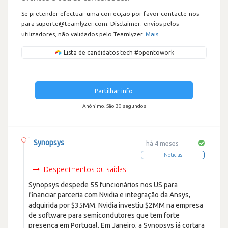
Se pretender efectuar uma correcção por favor contacte-nos
para suporte@teamlyzer.com. Disclaimer: envios pelos
utilizadores, não validados pelo Teamlyzer.
Mais
Lista de candidatos tech #opentowork
Partilhar info
Anónimo. São 30 segundos
Synopsys
há 4 meses
Noticias
Despedimentos ou saídas
Synopsys despede 55 funcionários nos US para
financiar parceria com Nvidia e integração da Ansys,
adquirida por $35MM. Nvidia investiu $2MM na empresa
de software para semicondutores que tem forte
presença em Portugal. Em Janeiro, a Synopsys já cortara