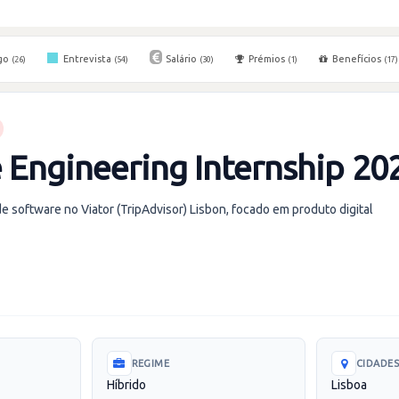
go
Entrevista
Salário
Prémios
Benefícios
(26)
(54)
(30)
(1)
(17)
 Engineering Internship 20
e software no Viator (TripAdvisor) Lisbon, focado em produto digital
REGIME
CIDADE
Híbrido
Lisboa