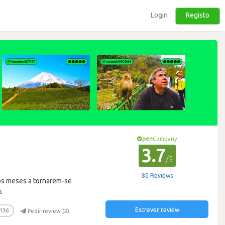
Login
Registo
pen
Company
3.7
/5
80 Reviews
 os meses a tornarem-se
s
Escrever review
136
Pedir review (
2
)