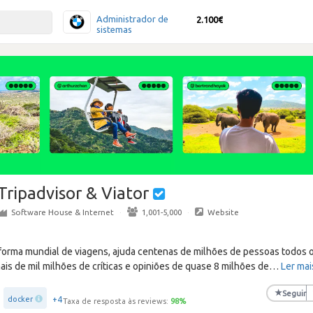
Administrador de
2.100€
sistemas
Tripadvisor & Viator
Software House & Internet
·
1,001-5,000
·
Website
taforma mundial de viagens, ajuda centenas de milhões de pessoas todos
is de mil milhões de críticas e opiniões de quase 8 milhões de
…
Ler mai
★
Seguir
+4
docker
Taxa de resposta às reviews:
98
%