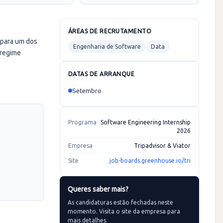
ÁREAS DE RECRUTAMENTO
 para um dos
Engenharia de Software
Data
(regime
DATAS DE ARRANQUE
Setembro
Programa
Software Engineering Internship
2026
Empresa
Tripadvisor & Viator
Site
job-boards.greenhouse.io/tri
Queres saber mais?
As candidaturas estão fechadas neste
momento. Visita o site da empresa para
mais detalhes.