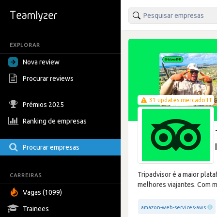
EXPLORAR
Nova review
Procurar reviews
31 updates mercado IT
Prémios 2025
Ranking de empresas
Procurar empresas
Tripadvisor é a maior pla
CARREIRAS
melhores viajantes. Com ma
Vagas (1099)
amazon-web-services-aws
Trainees