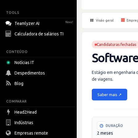
TOOLS
Visão geral
Empre
Novo!
Teamlyzer AI
Calculadora de salários TI
Candidaturas fechadas
CONTEÚDO
Software
Notícias IT
Estágio em engenharia d
Despedimentos
de viagens.
Blog
Saber mais ↗
COMPARAR
Head2Head
Indústrias
DURAÇÃO
Empresas remote
2 meses