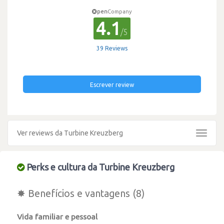
pen
Company
4.1
/5
39 Reviews
Escrever review
Ver reviews da Turbine Kreuzberg
Toggle
navigat
Perks e cultura da Turbine Kreuzberg
✸ Benefícios e vantagens (8)
Vida familiar e pessoal