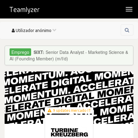
Togg
navi
Toggle
Utilizador anónimo
navigation
SIXT:
Senior Data Analyst - Marketing Science &
AI (Founding Member) (m/f/d)
9 updates mercado IT