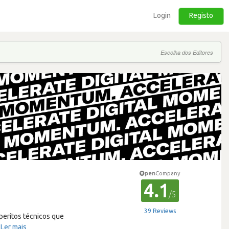
Login
Registo
Escolha dos Editores
pen
Company
4.1
/5
39 Reviews
eritos técnicos que
…
Ler mais