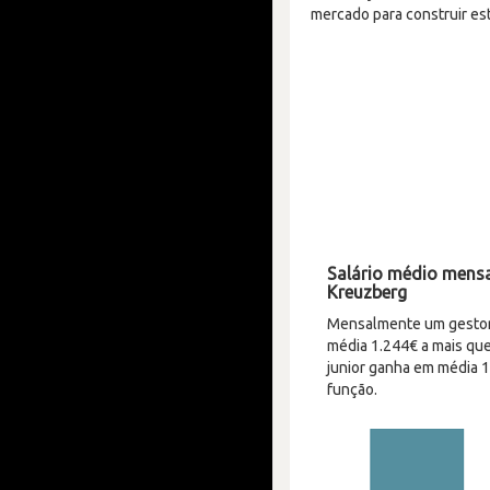
mercado para construir est
Salário médio mensa
Kreuzberg
Mensalmente um gestor 
média 1.244€ a mais que
junior ganha em média 
função.