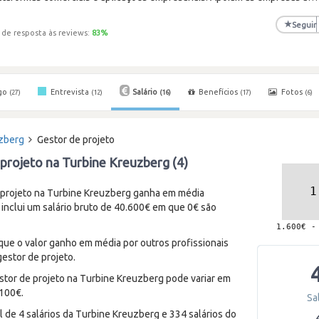
★
Seguir
 de resposta às reviews:
83
%
go
Entrevista
Salário
Benefícios
Fotos
(27)
(12)
(16)
(17)
(6)
uzberg
Gestor de projeto
 projeto na Turbine Kreuzberg (4)
projeto na Turbine Kreuzberg ganha em média
 inclui um salário bruto de 40.600€ em que 0€ são
 que o valor ganho em média por outros profissionais
estor de projeto.
stor de projeto na Turbine Kreuzberg pode variar em
.100€.
Sa
 de 4 salários da Turbine Kreuzberg e 334 salários do