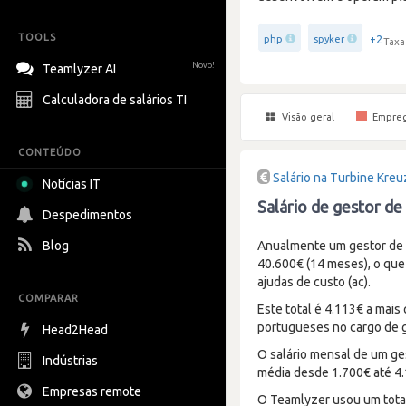
TOOLS
+2
php
spyker
Taxa
Novo!
Teamlyzer AI
Calculadora de salários TI
Visão geral
Empre
CONTEÚDO
Salário na Turbine Kre
Notícias IT
Salário de gestor de
Despedimentos
Blog
Anualmente um gestor de 
40.600€ (14 meses), o que
ajudas de custo (ac).
COMPARAR
Este total é 4.113€ a mais
portugueses no cargo de g
Head2Head
O salário mensal de um ge
Indústrias
média desde 1.700€ até 4
Empresas remote
O Teamlyzer usou um total