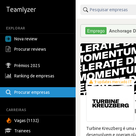
EXPLORAR
Anchorage Di
Nova review
Procurar reviews
Prémios 2025
Ranking de empresas
9 updates mercado IT
Procurar empresas
CARREIRAS
Vagas (1132)
Turbine Kreuzberg é uma 
Trainees
desenvolvem e operam plat