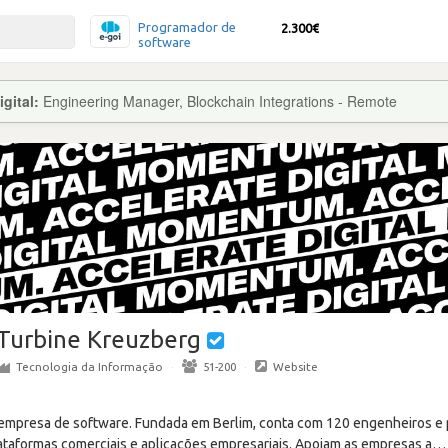
Programador de
2.300€
software
gital:
Engineering Manager, Blockchain Integrations - Remote
Turbine Kreuzberg
Tecnologia da Informação
·
51-200
·
Website
empresa de software. Fundada em Berlim, conta com 120 engenheiros e p
aformas comerciais e aplicações empresariais. Apoiam as empresas a