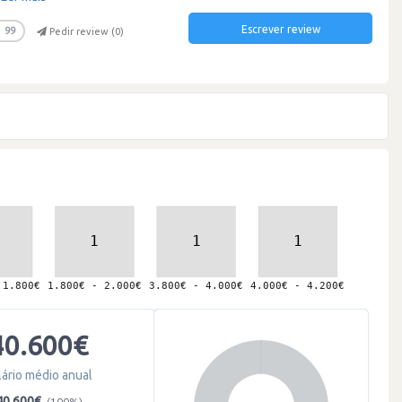
Escrever review
99
Pedir review (
0
)
40.600€
lário médio anual
40.600€
(100%)