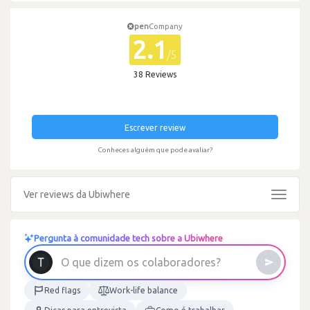
pen
Company
2.1
/5
38 Reviews
Escrever review
Conheces alguém que pode avaliar?
Ver reviews da Ubiwhere
Toggle
navigat
Pergunta à comunidade tech sobre a Ubiwhere
?
s
e
r
o
d
a
r
O
q
u
e
d
i
z
e
m
o
s
c
o
l
a
b
o
Red flags
Work-life balance