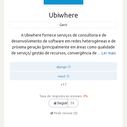
Ubiwhere
Gerir
A Ubiwhere fornece serviços de consultoria e de
desenvolvimento de software em redes heterogéneas e de
próxima geração (principalmente em áreas como qualidade
de serviço/ gestão de recursos, convergência de
…
Ler mais
django
react
+17
Taxa de resposta às reviews:
0
%
★
Seguir
36
Pedir review (
0
)