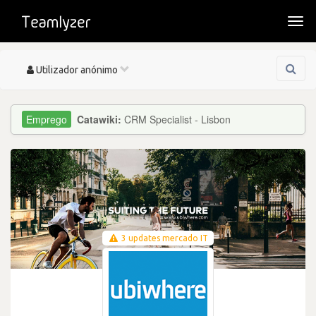
Togg
navi
Toggle
Utilizador anónimo
navigation
Catawiki:
CRM Specialist - Lisbon
3 updates mercado IT