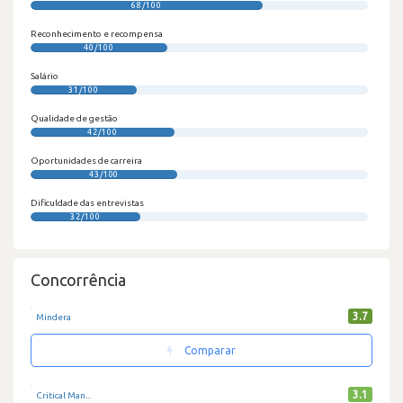
68/100
Reconhecimento e recompensa
40/100
Salário
31/100
Qualidade de gestão
42/100
Oportunidades de carreira
43/100
Dificuldade das entrevistas
32/100
Concorrência
3.7
Mindera
Comparar
3.1
Critical Man...