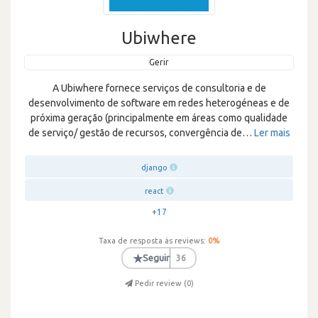
Ubiwhere
Gerir
A Ubiwhere fornece serviços de consultoria e de
desenvolvimento de software em redes heterogéneas e de
próxima geração (principalmente em áreas como qualidade
de serviço/ gestão de recursos, convergência de
…
Ler mais
django
react
+17
Taxa de resposta às reviews:
0
%
★
Seguir
36
Pedir review (
0
)