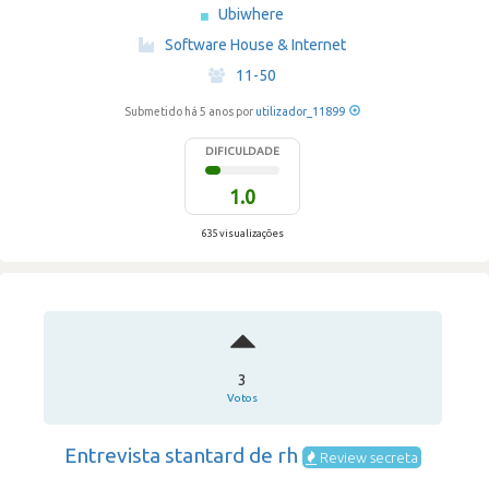
Ubiwhere
·
Software House & Internet
·
11-50
Submetido há 5 anos por
utilizador_11899
DIFICULDADE
1.0
635 visualizações
3
Votos
Entrevista stantard de rh
Review secreta