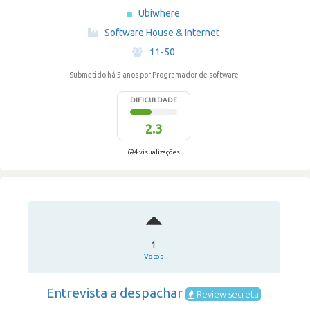
Ubiwhere
·
Software House & Internet
·
11-50
Submetido há 5 anos
por Programador de software
DIFICULDADE
2.3
694 visualizações
1
Votos
Entrevista a despachar
Review secreta