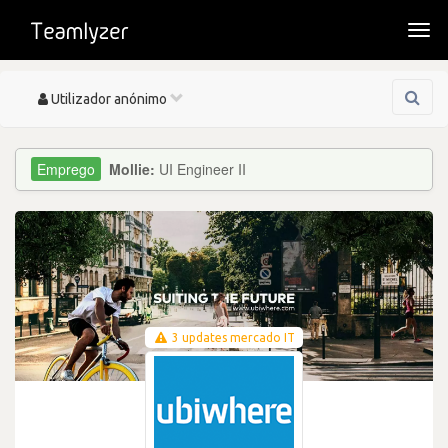
Togg
navi
Toggle
Utilizador anónimo
navigation
Mollie:
UI Engineer II
3 updates mercado IT