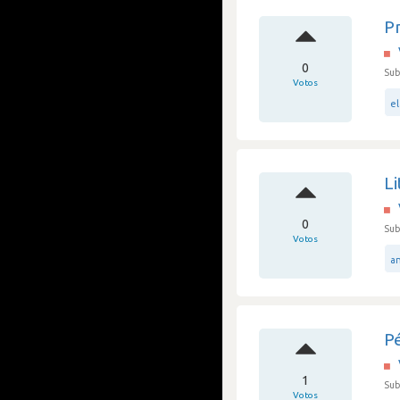
P
0
Sub
Votos
el
L
0
Sub
Votos
a
P
1
Sub
Votos