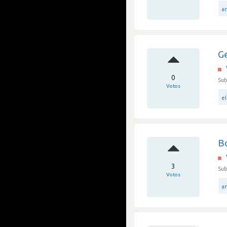
a
Ge
0
Sub
Votos
el
B
3
Sub
Votos
an