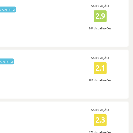
SATISFAÇÃO
 secreta
2.9
264 visualizações
SATISFAÇÃO
secreta
2.1
283 visualizações
SATISFAÇÃO
2.3
378 visualizações