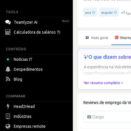
TOOLS
+7
java
angular
Tax
Novo!
Teamlyzer AI
Calculadora de salários TI
Visão geral
Empre
CONTEÚDO
O que dizem sobre 
Notícias IT
A experiência na VoiceInt
Despedimentos
sejam frequentemente elo
Blog
Ver resumo completo
COMPARAR
Reviews de emprego da Vo
Head2Head
Cargo
Indústrias
Empresas remote