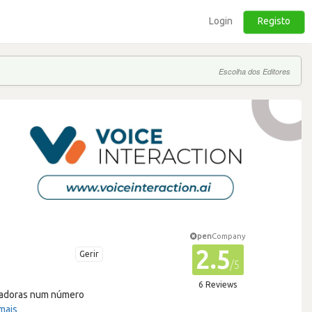
Login
Registo
Escolha dos Editores
pen
Company
2.5
Gerir
/5
6 Reviews
ovadoras num número
mais