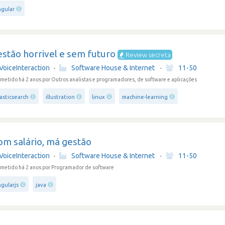
ngular
stão horrivel e sem futuro
Review secreta
VoiceInteraction
·
Software House & Internet
·
11-50
metido há 2 anos
por Outros analistas e programadores, de software e aplicações
asticsearch
illustration
linux
machine-learning
om salário, má gestão
VoiceInteraction
·
Software House & Internet
·
11-50
metido há 2 anos
por Programador de software
gularjs
java