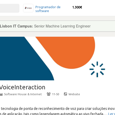
Programador de
1.300€
software
 Lisbon IT Campus:
Senior Machine Learning Engineer
VoiceInteraction
Software House & Internet
·
11-50
·
Website
e tecnologia de ponta de reconhecimento de voz para criar soluções in
s de aplicação, tais como legendagem automática ao vivo fechada,
…
Ler 