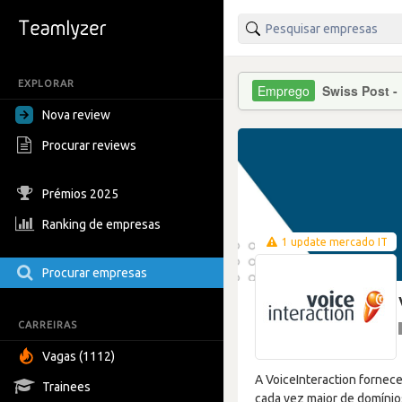
EXPLORAR
Swiss Post -
Nova review
Procurar reviews
Prémios 2025
Ranking de empresas
1 update mercado IT
Procurar empresas
CARREIRAS
Vagas (1112)
A VoiceInteraction fornec
Trainees
cada vez maior de domínio