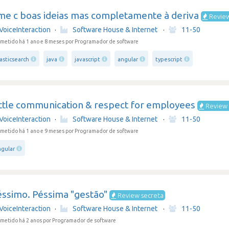
me c boas ideias mas completamente à deriva
Review
VoiceInteraction
·
Software House & Internet
·
11-50
metido há 1 ano e 8 meses
por Programador de software
asticsearch
java
javascript
angular
typescript
ittle communication & respect for employees
Review 
VoiceInteraction
·
Software House & Internet
·
11-50
metido há 1 ano e 9 meses
por Programador de software
ngular
éssimo. Péssima "gestão"
Review secreta
VoiceInteraction
·
Software House & Internet
·
11-50
metido há 2 anos
por Programador de software