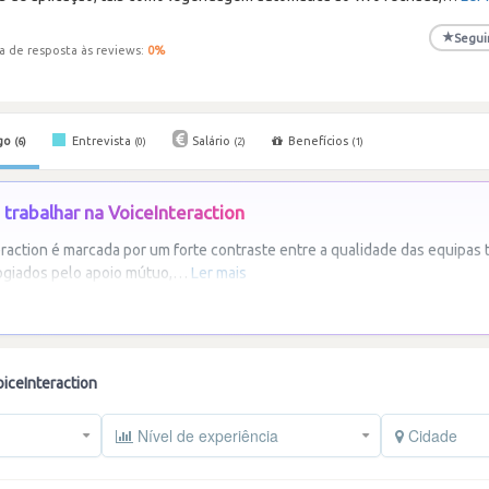
★
Segui
a de resposta às reviews:
0
%
go
Entrevista
Salário
Benefícios
(6)
(0)
(2)
(1)
trabalhar na VoiceInteraction
eraction é marcada por um forte contraste entre a qualidade das equipas 
giados pelo apoio mútuo,
…
Ler mais
iceInteraction
Nível de experiência
Cidade