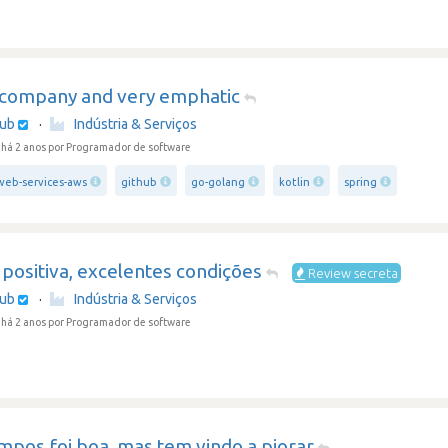
 company and very emphatic
hub
·
Indústria & Serviços
há 2 anos
por Programador de software
eb-services-aws
github
go-golang
kotlin
spring
positiva, excelentes condições
Review secreta
hub
·
Indústria & Serviços
há 2 anos
por Programador de software
mpos foi boa, mas tem vindo a piorar