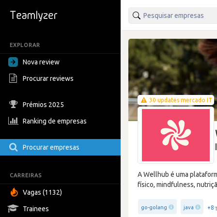
EXPLORAR
Nova review
Procurar reviews
30 updates mercado IT
Prémios 2025
Ranking de empresas
Procurar empresas
A Wellhub é uma plataform
CARREIRAS
físico, mindfulness, nutri
Vagas (1132)
+8
go-golang
java
Trainees