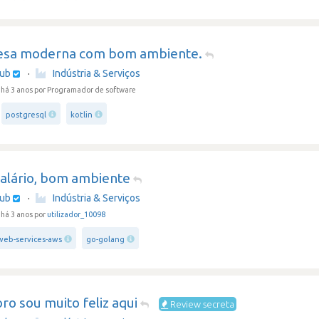
sa moderna com bom ambiente.
hub
·
Indústria & Serviços
há 3 anos
por Programador de software
postgresql
kotlin
alário, bom ambiente
hub
·
Indústria & Serviços
há 3 anos por
utilizador_10098
eb-services-aws
go-golang
ro sou muito feliz aqui
Review secreta