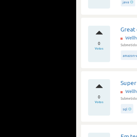
java
Great
Well
0
Submetido 
Votos
amazon-w
Super 
Well
0
Submetido 
Votos
sql
Em te