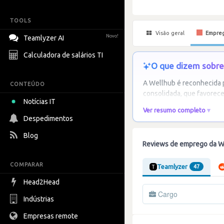
TOOLS
Visão geral
Empre
Novo!
Teamlyzer AI
Calculadora de salários TI
O que dizem sobre 
A Wellhub é reconhecida p
CONTEÚDO
consolidada, que favorece a
Notícias IT
Ver resumo completo
Despedimentos
Blog
Reviews de emprego da W
COMPARAR
Teamlyzer
47
Head2Head
Cargo
Indústrias
Empresas remote