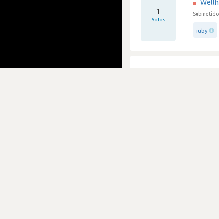
Well
1
Submetido 
Votos
ruby
Expect
Well
1
Submetido 
Votos
firebase
Boa em
Well
0
Submetido 
Votos
go-gola