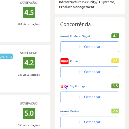
Infrastructure/Security/IT Systems,
SATISFAÇÃO
Product Management
4.5
Concorrência
489 visualizações
4.1
Kuehne+Nagel
Comparar
SATISFAÇÃO
secreta
4.2
2.3
Prozis
Comparar
339 visualizações
3.5
Sky Portugal
Comparar
SATISFAÇÃO
5.0
2.6
Vestas
Comparar
560 visualizações