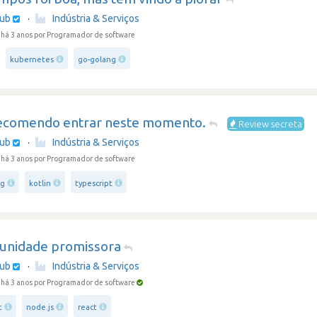
hub
·
Indústria & Serviços
há 3 anos
por Programador de software
kubernetes
go-golang
ecomendo entrar neste momento.
Review secreta
hub
·
Indústria & Serviços
há 3 anos
por Programador de software
ng
kotlin
typescript
unidade promissora
hub
·
Indústria & Serviços
há 3 anos
por Programador de software
t
node.js
react