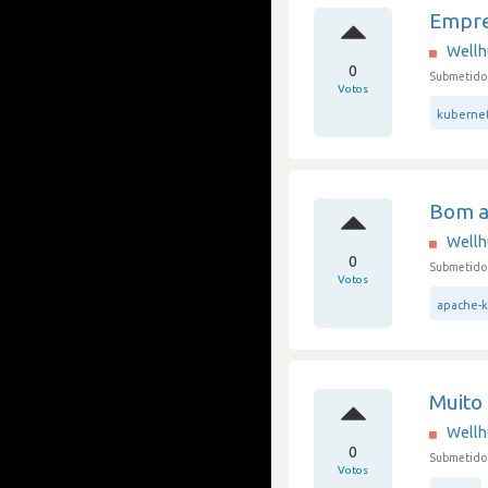
Empre
Well
0
Submetido 
Votos
kuberne
Bom a
Well
0
Submetido 
Votos
apache-k
Muito
Well
0
Submetido 
Votos