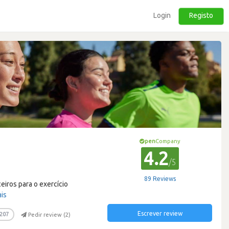
Login
Registo
pen
Company
4.2
/5
89 Reviews
iros para o exercício
ais
Escrever review
207
Pedir review (
2
)