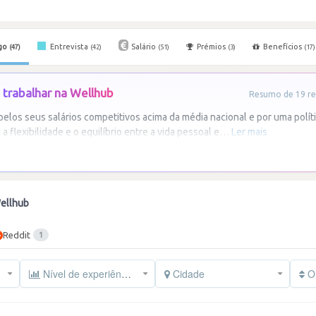
go
Entrevista
Salário
Prémios
Benefícios
(47)
(42)
(51)
(3)
(17)
trabalhar na Wellhub
Resumo de 19 re
elos seus salários competitivos acima da média nacional e por uma polít
 flexibilidade e o equilíbrio entre a vida pessoal e
…
Ler mais
ellhub
Reddit
1
Nível de experiência
Cidade
Or