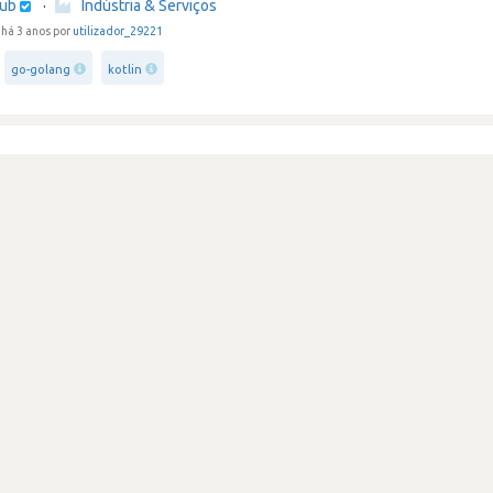
hub
·
Indústria & Serviços
há 3 anos por
utilizador_29221
go-golang
kotlin
ativas muito altas para o futuro
Review secreta
hub
·
Indústria & Serviços
há 3 anos
por Programador de software
graphql
react-native
presa pra flexibilidade e carreira
hub
·
Indústria & Serviços
há 3 anos
por Outros analistas e programadores, de software e aplicações
ng
react-native