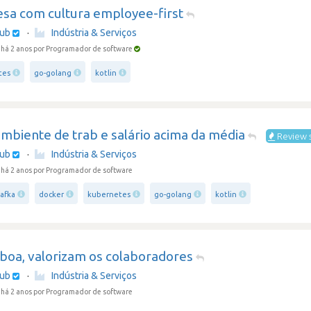
sa com cultura employee-first
hub
·
Indústria & Serviços
há 2 anos
por Programador de software
tes
go-golang
kotlin
mbiente de trab e salário acima da média
Review 
hub
·
Indústria & Serviços
há 2 anos
por Programador de software
afka
docker
kubernetes
go-golang
kotlin
 boa, valorizam os colaboradores
hub
·
Indústria & Serviços
há 2 anos
por Programador de software