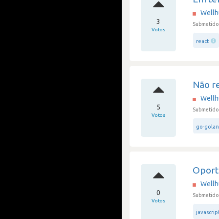
Well
3
Submetido 
Votos
react
Não r
Well
5
Submetido 
Votos
go-gola
Oport
Well
0
Submetido 
Votos
javascrip