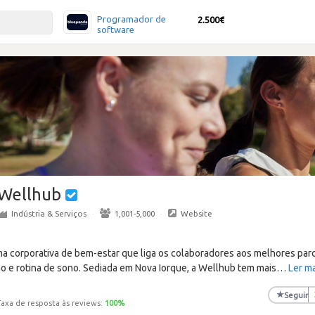
Programador de
2.500€
software
Wellhub
Indústria & Serviços
·
1,001-5,000
·
Website
a corporativa de bem-estar que liga os colaboradores aos melhores parce
ção e rotina de sono. Sediada em Nova Iorque, a Wellhub tem mais
…
Ler m
★
Seguir
Taxa de resposta às reviews:
100
%