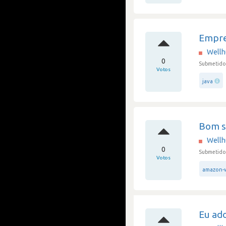
Empre
Well
0
Submetido 
Votos
java
Bom s
Well
0
Submetido 
Votos
amazon-w
Eu ado