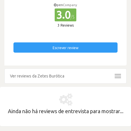
pen
Company
3.0
/5
3 Reviews
Escrever review
Ver reviews da Zetes Burótica
Toggle
navigat
Ainda não há reviews de entrevista para mostrar...