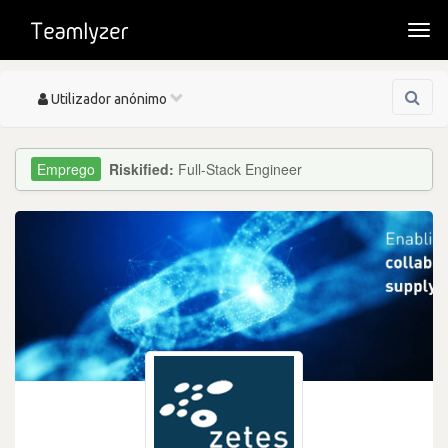
Togg
navi
Toggle
Utilizador anónimo
navigation
Riskified:
Full-Stack Engineer