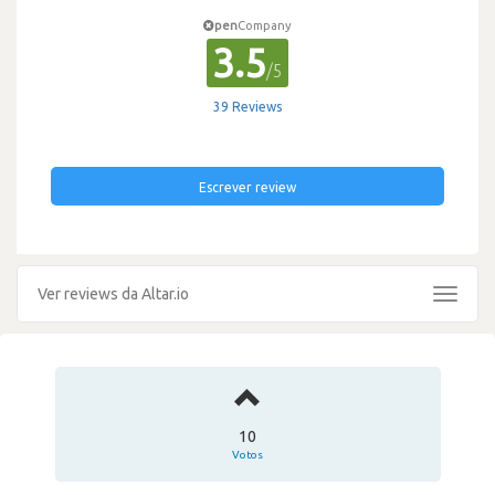
pen
Company
3.5
/5
39 Reviews
Escrever review
Ver reviews da Altar.io
Toggle
navigat
10
Votos