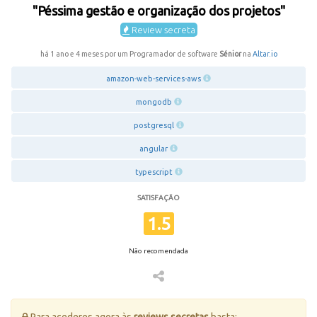
"Péssima gestão e organização dos projetos"
Review secreta
há 1 ano e 4 meses por um Programador de software
Sénior
na
Altar.io
amazon-web-services-aws
mongodb
postgresql
angular
typescript
SATISFAÇÃO
1.5
Não recomendada
Para acederes agora às
reviews secretas
basta: