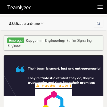
Togg
navi
Toggle
Utilizador anónimo
navigation
Capgemini Engineering:
Senior Signalling
Engineer
10 updates mercado IT