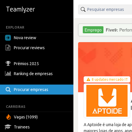
EXPLORAR
Five9:
Perfor
Nova review
Procurar reviews
Prémios 2025
Ranking de empresas
8 updates mercado IT
Procurar empresas
CARREIRAS
Vagas (1099)
A Aptoide é uma loja de a
Trainees
maiores lojas de apps, ap