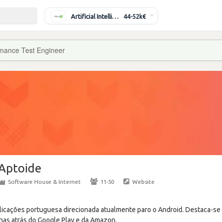
Artificial Intelligence Engineer
44-52k€
mance Test Engineer
Aptoide
Software House & Internet
·
11-50
·
Website
plicações portuguesa direcionada atualmente paro o Android. Destaca-se
enas atrás do Google Play e da Amazon.