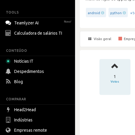
TOOLS
+1
android
python
Novo!
Teamlyzer AI
Calculadora de salários TI
Visão geral
Empre
CONTEÚDO
Notícias IT
Despedimentos
1
Blog
Votos
COMPARAR
Head2Head
Indústrias
Empresas remote