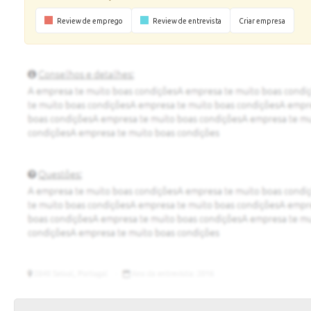
Review de emprego
Review de entrevista
Criar empresa