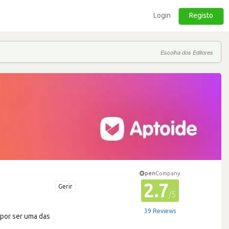
Login
Registo
Escolha dos Editores
pen
Company
2.7
Gerir
/5
39 Reviews
 por ser uma das