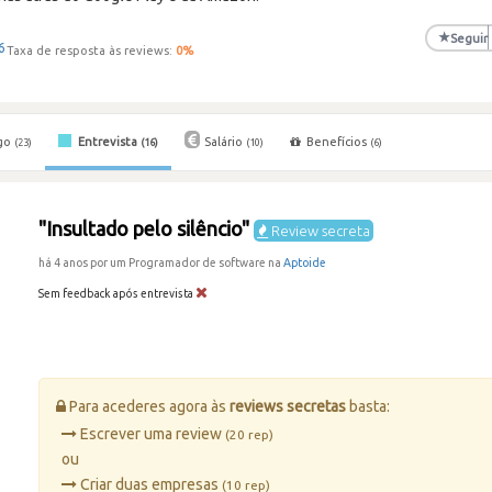
★
Seguir
6
Taxa de resposta às reviews:
0
%
go
Entrevista
Salário
Benefícios
(23)
(16)
(10)
(6)
"Insultado pelo silêncio"
Review secreta
há 4 anos por um Programador de software na
Aptoide
Sem feedback após entrevista
Para acederes agora às
reviews secretas
basta:
Escrever uma review
(20 rep)
ou
Criar duas empresas
(10 rep)