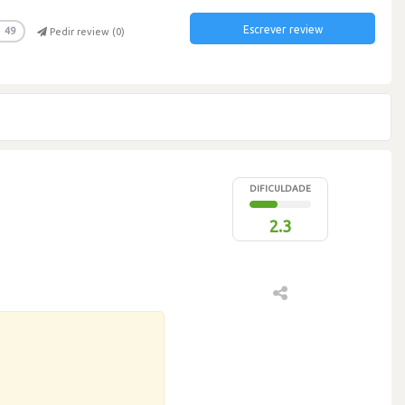
Escrever review
49
Pedir review (
0
)
DIFICULDADE
2.3