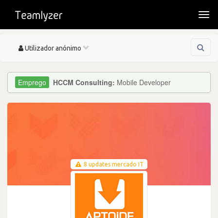
Togg
navi
Toggle
Utilizador anónimo
navigation
HCCM Consulting:
Mobile Developer
8 updates mercado IT