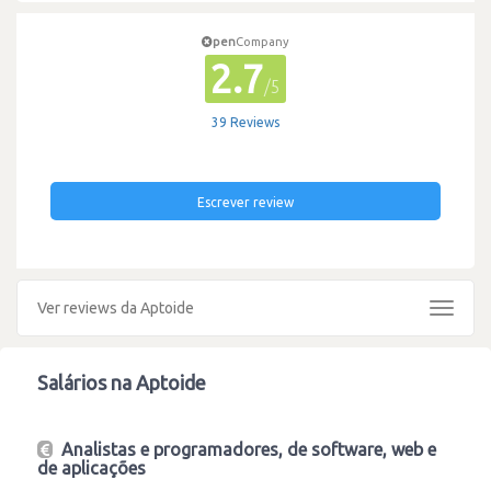
pen
Company
2.7
/5
39 Reviews
Escrever review
Ver reviews da Aptoide
Toggle
navigat
Salários na Aptoide
Analistas e programadores, de software, web e
de aplicações