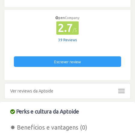
pen
Company
2.7
/5
39 Reviews
Escrever review
Ver reviews da Aptoide
Toggle
navigat
Perks e cultura da Aptoide
✸ Benefícios e vantagens (0)