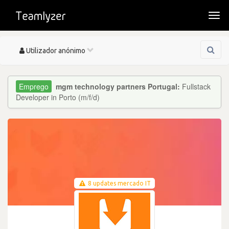
Togg
navi
Toggle
Utilizador anónimo
navigation
mgm technology partners Portugal:
Fullstack
Developer in Porto (m/f/d)
8 updates mercado IT