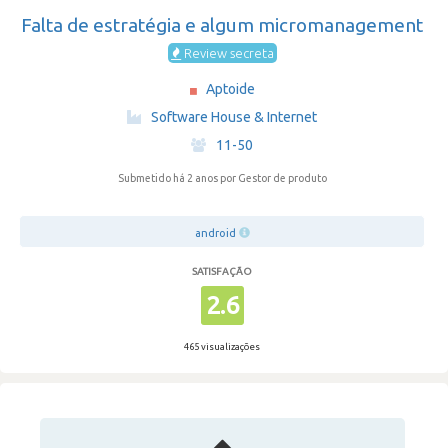
Falta de estratégia e algum micromanagement
Review secreta
Aptoide
·
Software House & Internet
·
11-50
Submetido há 2 anos
por Gestor de produto
android
SATISFAÇÃO
2.6
465 visualizações