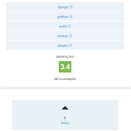
django
python
redis
docker
elastic
SATISFAÇÃO
3.4
360 visualizações
1
Votos