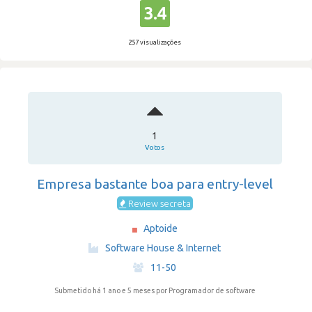
3.4
257 visualizações
1
Votos
Empresa bastante boa para entry-level
Review secreta
Aptoide
·
Software House & Internet
·
11-50
Submetido há 1 ano e 5 meses
por Programador de software