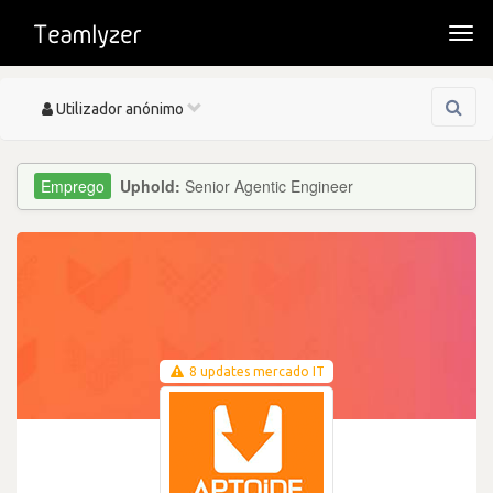
Togg
navi
Toggle
Utilizador anónimo
navigation
Uphold:
Senior Agentic Engineer
8 updates mercado IT