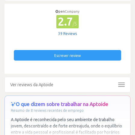
pen
Company
2.7
/5
39 Reviews
Escrever review
Ver reviews da Aptoide
Toggle
navigat
O que dizem sobre trabalhar na Aptoide
Resumo de 8 reviews recentes de emprego
A Aptoide é reconhecida pelo seu ambiente de trabalho
jovem, descontraído e de forte entreajuda, onde o equilíbrio
entre a vida pessoal e profissional é facilitado por horários