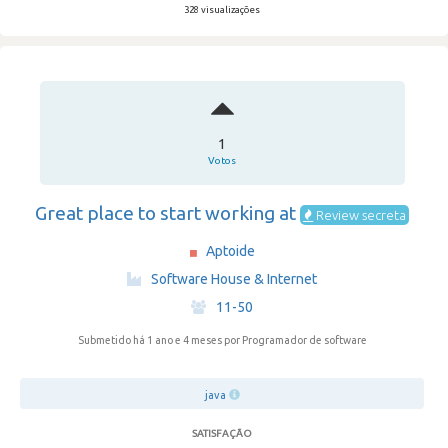
328 visualizações
1
Votos
Great place to start working at
Review secreta
Aptoide
·
Software House & Internet
·
11-50
Submetido há 1 ano e 4 meses
por Programador de software
java
SATISFAÇÃO