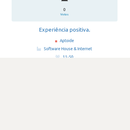
0
Votos
Experiência positiva.
Aptoide
·
Software House & Internet
·
11-50
Submetido há 3 anos
por Outros analistas e programadores, de software e
aplicações
agile
SATISFAÇÃO
3.1
580 visualizações