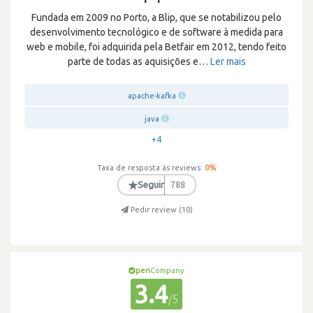
Fundada em 2009 no Porto, a Blip, que se notabilizou pelo
desenvolvimento tecnológico e de software à medida para
web e mobile, foi adquirida pela Betfair em 2012, tendo feito
parte de todas as aquisições e
…
Ler mais
apache-kafka
java
+4
Taxa de resposta às reviews:
0
%
★
Seguir
788
Pedir review (
10
)
pen
Company
3.4
/5