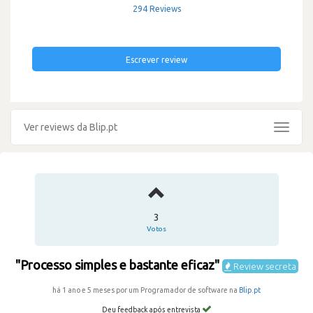
294 Reviews
Escrever review
Ver reviews da Blip.pt
Toggle
navigat
3
Votos
"Processo simples e bastante eficaz"
Review secreta
há 1 ano e 5 meses por um Programador de software na
Blip.pt
Deu feedback após entrevista